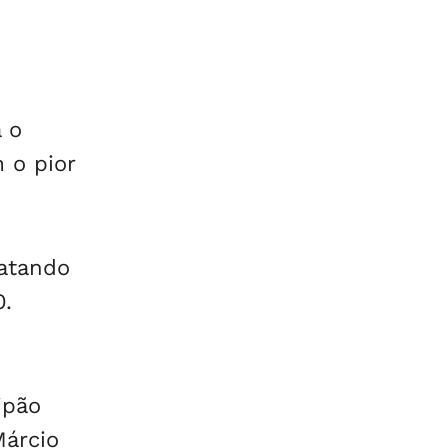
a o
 o pior
ratando
0.
ipão
Márcio