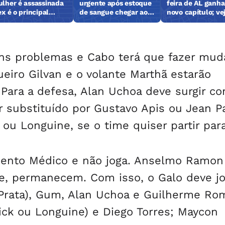
lher é assassinada
urgente após estoque
feira de AL ganha
ex é o principal
de sangue chegar ao
novo capítulo; ve
speito
nível crítico
que foi feito
ns problemas e Cabo terá que fazer mud
ueiro Gilvan e o volante Marthã estarão
 Para a defesa, Alan Uchoa deve surgir c
 substituído por Gustavo Apis ou Jean Pa
u Longuine, se o time quiser partir par
mento Médico e não joga. Anselmo Ramon
ue, permanecem. Com isso, o Galo deve jo
 Prata), Gum, Alan Uchoa e Guilherme Ro
rick ou Longuine) e Diego Torres; Maycon