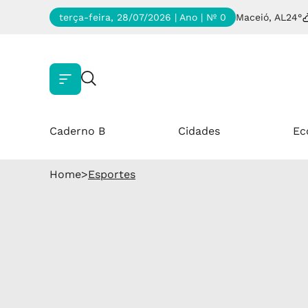
terça-feira, 28/07/2026 | Ano
| Nº 0
Maceió, AL
24°
Caderno B
Cidades
Ec
Home
>
Esportes