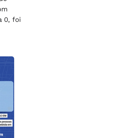
com
 0, foi
em