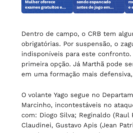
Mulher oferece
sendo espancado
mu
exames gratuitos em
antes de jogo em
e 
Maceió
Maceió
su
Dentro de campo, o CRB tem algu
obrigatórias. Por suspensão, o zag
indisponíveis para este confronto.
primeira opção. Já Marthã pode ser
em uma formação mais defensiva, o
O volante Yago segue no Departa
Marcinho, incontestáveis no ataq
com: Diogo Silva; Reginaldo (Raul
Claudinei, Gustavo Apis (Jean Pat