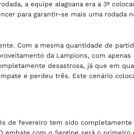
rodada, a equipe alagoana era a 3ª coloca
encer para garantir-se mais uma rodada n
rente. Com a mesma quantidade de parti
aproveitamento da Lampions, com apenas 
ompletamente desastrosa, já que em qua
pate e perdeu três. Este cenário coloc
s de fevereiro tem sido completamente
 O embate com o Sergipe será o primeiro