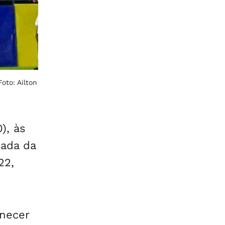
Foto: Ailton
), às
dada da
22,
anecer