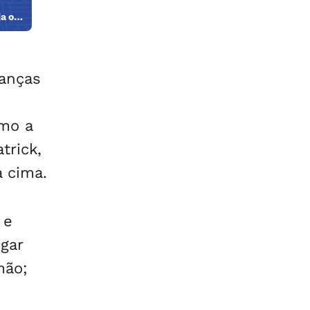
ja o
anças
omo a
trick,
a cima.
 e
gar
mão;