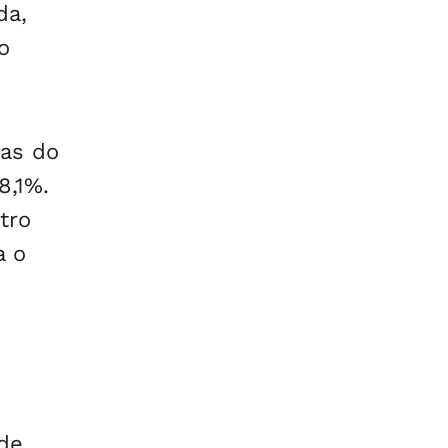
da,
o
das do
8,1%.
tro
a o
 de