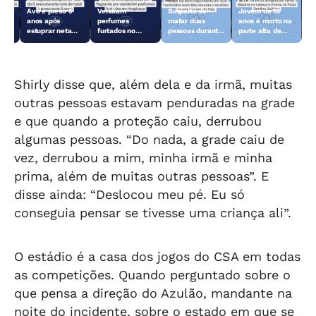
Avô é preso 5
Vendiam
Suspeito de
Jovem de 19
anos após
perfumes
matar duas
anos é morto na
do
estuprar neta
furtados no
pessoas durante
parte alta de
ão
durante ceia de
Centro de
o réveillon no
Maceió
Natal
Arapiraca e
Pilar é preso
acabaram
presos
Shirly disse que, além dela e da irmã, muitas
outras pessoas estavam penduradas na grade
e que quando a proteção caiu, derrubou
algumas pessoas. “Do nada, a grade caiu de
vez, derrubou a mim, minha irmã e minha
prima, além de muitas outras pessoas”. E
disse ainda: “Deslocou meu pé. Eu só
conseguia pensar se tivesse uma criança ali”.
O estádio é a casa dos jogos do CSA em todas
as competições. Quando perguntado sobre o
que pensa a direção do Azulão, mandante na
noite do incidente, sobre o estado em que se