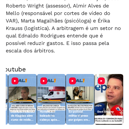
Roberto Wright (assessor), Almir Alves de
Mello (responsável por cortes de vídeo do
VAR), Marta Magalhães (psicóloga) e Érika
Krauss (logística). A arbitragem é um setor no
qual Ednaldo Rodrigues entende que é
possível reduzir gastos. E isso passa pela
escala dos árbitros.
Youtube
Instituto Federal
Homem é
Ex-policial
Davi Davino
de Alagoas abre
baleado na
militar é preso
confirma
curso de mídias
cabeça após
por golpes em
convite para ser
sociais
discussão em
Maceió
vice, mas
m
Arapiraca
rejeita: "Sou