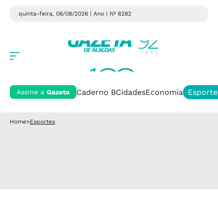
quinta-feira, 06/08/2026 | Ano
| Nº 6282
Caderno B
Cidades
Economia
Esporte
Assine a
Gazeta
Home
>
Esportes
Mudanças