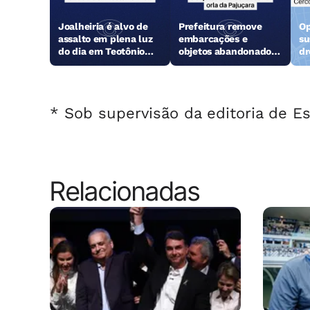
Joalheiria é alvo de
Prefeitura remove
Op
assalto em plena luz
embarcações e
su
do dia em Teotônio
objetos abandonados
dr
Vilela
na orla da Pajuçara
* Sob supervisão da editoria de Es
Relacionadas