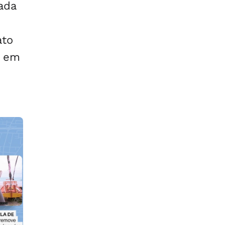
ada
ato
s em