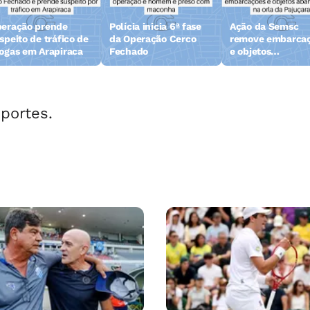
eração prende
Polícia inicia 6ª fase
Ação da Semsc
speito de tráfico de
da Operação Cerco
remove embarca
ogas em Arapiraca
Fechado
e objetos
abandonados na 
da Pajuçara
portes.