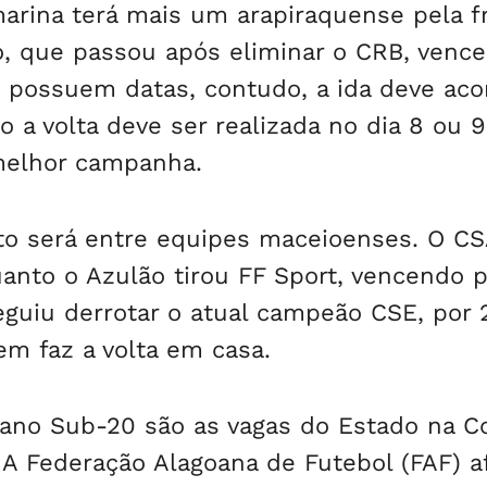
marina terá mais um arapiraquense pela f
ro, que passou após eliminar o CRB, venc
o possuem datas, contudo, a ida deve aco
 a volta deve ser realizada no dia 8 ou 9
melhor campanha.
to será entre equipes maceioenses. O CS
anto o Azulão tirou FF Sport, vencendo p
seguiu derrotar o atual campeão CSE, por 2
em faz a volta em casa.
oano Sub-20 são as vagas do Estado na C
 A Federação Alagoana de Futebol (FAF) a