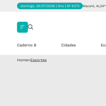
domingo, 26/07/2026 | Ano
| Nº 6275
Maceió, AL
24°
Caderno B
Cidades
Ec
Home
>
Esportes