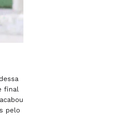
 dessa
 final
 acabou
os pelo