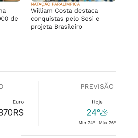
NATAÇÃO PARALÍMPICA
na
William Costa destaca
000 de
conquistas pelo Sesi e
projeta Brasileiro
O
PREVISÃO
Euro
Hoje
870
R$
24°
Min 24° | Máx 26°