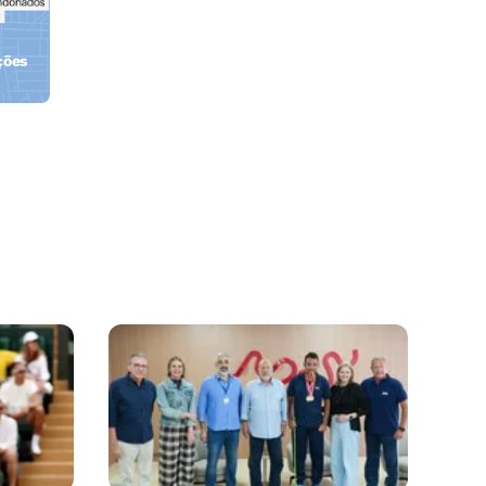
ções
orla