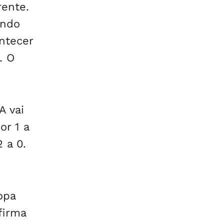
rente.
endo
ntecer
. O
A vai
or 1 a
 a 0.
opa
firma