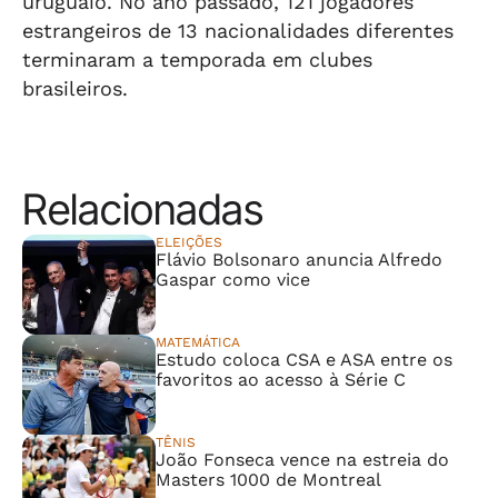
uruguaio. No ano passado, 121 jogadores
estrangeiros de 13 nacionalidades diferentes
terminaram a temporada em clubes
brasileiros.
Relacionadas
ELEIÇÕES
Flávio Bolsonaro anuncia Alfredo
Gaspar como vice
MATEMÁTICA
Estudo coloca CSA e ASA entre os
favoritos ao acesso à Série C
TÊNIS
João Fonseca vence na estreia do
Masters 1000 de Montreal