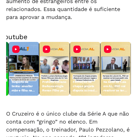
aumento de estrangeiros entre os
relacionados. Essa quantidade é suficiente
para aprovar a mudança.
Youtube
Suspeito de
Prefeito Luciano
Formação de
Na base de Lula
tentar assaltar
Barbosa elogia
chapas projeta
em AL, PSD vai
mãe e filha na
Renan Filho por
disputa acirrada
resolver se terá
Gruta de
obra do VLT em
por vagas à
que pedir voto
Lourdes é preso
Arapiraca
Câmara Federal
para Caiado
em AL
O Cruzeiro é o único clube da Série A que não
conta com “gringo” no elenco. Em
compensação, o treinador, Paulo Pezzolano, é