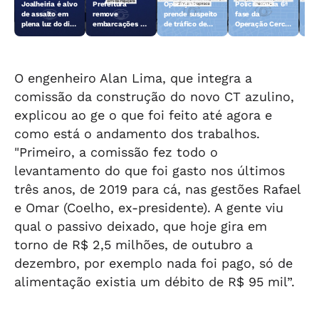
Joalheiria é alvo
Prefeitura
Operação
Polícia inicia 6ª
Açã
de assalto em
remove
prende suspeito
fase da
rem
plena luz do dia
embarcações e
de tráfico de
Operação Cerco
emb
em Teotônio
objetos
drogas em
Fechado
obj
Vilela
abandonados na
Arapiraca
aba
orla da Pajuçara
orl
O engenheiro Alan Lima, que integra a
comissão da construção do novo CT azulino,
explicou ao ge o que foi feito até agora e
como está o andamento dos trabalhos.
"Primeiro, a comissão fez todo o
levantamento do que foi gasto nos últimos
três anos, de 2019 para cá, nas gestões Rafael
e Omar (Coelho, ex-presidente). A gente viu
qual o passivo deixado, que hoje gira em
torno de R$ 2,5 milhões, de outubro a
dezembro, por exemplo nada foi pago, só de
alimentação existia um débito de R$ 95 mil”.