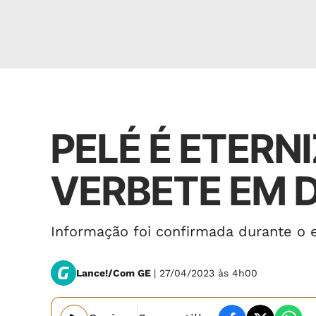
Esportes
PELÉ É ETER
VERBETE EM 
Informação foi confirmada durante o
Lance!/Com GE
| 27/04/2023 às 4h00