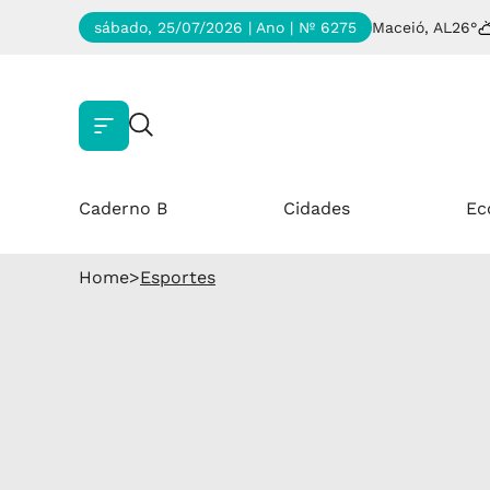
sábado, 25/07/2026 | Ano
| Nº 6275
Maceió, AL
26°
Caderno B
Cidades
Ec
Home
>
Esportes