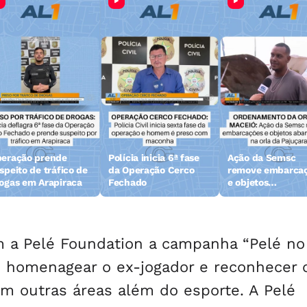
eração prende
Polícia inicia 6ª fase
Ação da Semsc
speito de tráfico de
da Operação Cerco
remove embarca
ogas em Arapiraca
Fechado
e objetos
abandonados na 
da Pajuçara
m a Pelé Foundation a campanha “Pelé no
o homenagear o ex-jogador e reconhecer 
m outras áreas além do esporte. A Pelé