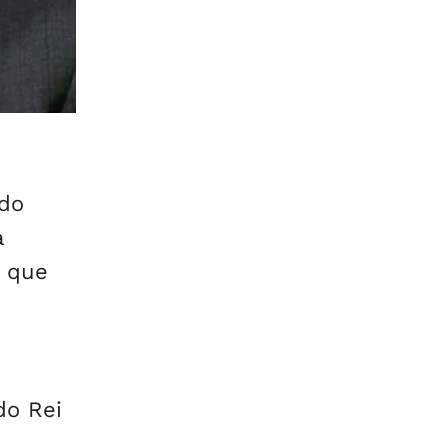
 do
a
t que
do Rei