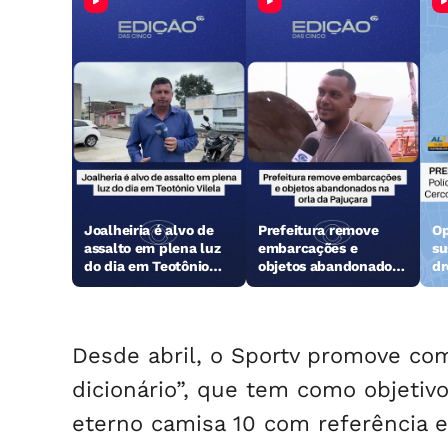
Joalheiria é alvo de
Prefeitura remove
Op
assalto em plena luz
embarcações e
su
do dia em Teotônio
objetos abandonados
dr
Vilela
na orla da Pajuçara
Desde abril, o Sportv promove co
dicionário”, que tem como objetiv
eterno camisa 10 com referência e