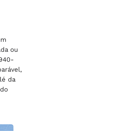
em
ada ou
940-
arável,
lé da
 do