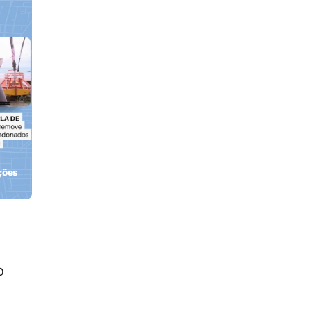
ções
orla
o