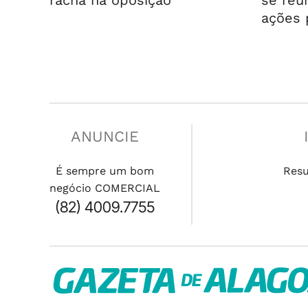
racha na oposição
se reú
ações 
ANUNCIE
É sempre um bom
Res
negócio COMERCIAL
(82) 4009.7755