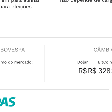
nem para alinhar
não depende de car
para eleições
IBOVESPA
CÂMBI
umo do mercado:
Dolar
BitCoin
R$
R$ 328.