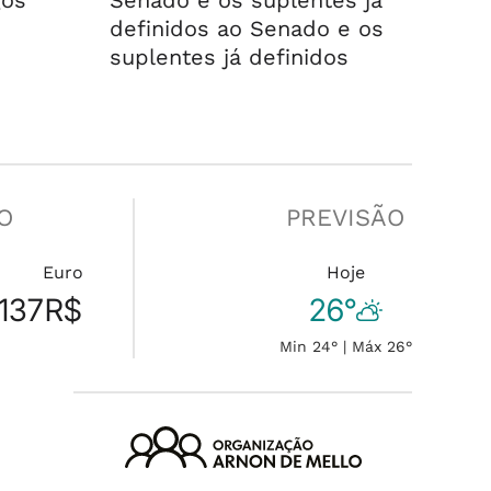
gos
Senado e os suplentes já
definidos ao Senado e os
suplentes já definidos
O
PREVISÃO
Euro
Hoje
137
R$
26°
Min 24° | Máx 26°