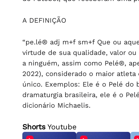
A DEFINIÇÃO
“pe.lé® adj m+f sm+f Que ou aqu
virtude de sua qualidade, valor o
a ninguém, assim como Pelé®, ap
2022), considerado o maior atleta
único. Exemplos: Ele é o Pelé do b
dramaturgia brasileira, ele é o Pel
dicionário Michaelis.
Shorts
Youtube