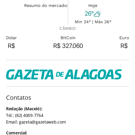
Resumo do mercado:
Hoje
26°
Min 24° | Máx 26°
CÂMBIO
Dolar
BitCoin
Euro
R$
R$ 327.060
R$
Contatos
Redação (Maceió):
Tel.: (82) 4009-7764
Email:
gazeta@gazetaweb.com
Comercial: