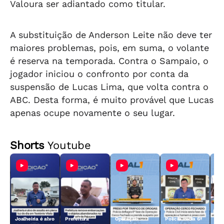
Valoura ser adiantado como titular.
A substituição de Anderson Leite não deve ter
maiores problemas, pois, em suma, o volante
é reserva na temporada. Contra o Sampaio, o
jogador iniciou o confronto por conta da
suspensão de Lucas Lima, que volta contra o
ABC. Desta forma, é muito provável que Lucas
apenas ocupe novamente o seu lugar.
Shorts
Youtube
Joalheiria é alvo
Prefeitura
Operação
Polícia inicia 6ª
Açã