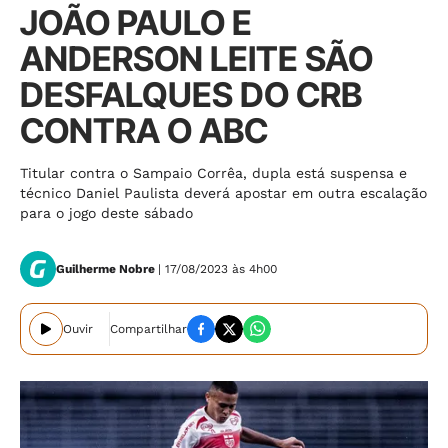
JOÃO PAULO E
ANDERSON LEITE SÃO
DESFALQUES DO CRB
CONTRA O ABC
Titular contra o Sampaio Corrêa, dupla está suspensa e
técnico Daniel Paulista deverá apostar em outra escalação
para o jogo deste sábado
Guilherme Nobre
| 17/08/2023 às 4h00
Ouvir
Compartilhar