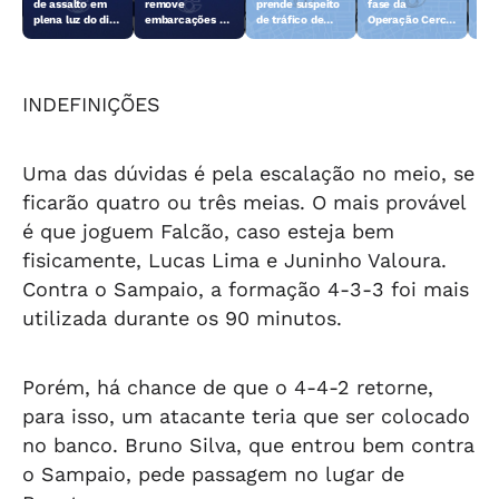
de assalto em
remove
prende suspeito
fase da
rem
plena luz do dia
embarcações e
de tráfico de
Operação Cerco
emb
em Teotônio
objetos
drogas em
Fechado
obj
Vilela
abandonados na
Arapiraca
aba
orla da Pajuçara
orl
INDEFINIÇÕES
Uma das dúvidas é pela escalação no meio, se
ficarão quatro ou três meias. O mais provável
é que joguem Falcão, caso esteja bem
fisicamente, Lucas Lima e Juninho Valoura.
Contra o Sampaio, a formação 4-3-3 foi mais
utilizada durante os 90 minutos.
Porém, há chance de que o 4-4-2 retorne,
para isso, um atacante teria que ser colocado
no banco. Bruno Silva, que entrou bem contra
o Sampaio, pede passagem no lugar de