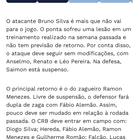
em Teotônio
objetos
drogas em
Fechado
obj
Vilela
abandonados na
Arapiraca
aba
orla da Pajuçara
orl
O atacante Bruno Silva é mais que não vai
para o jogo. O ponta sofreu uma lesão em um
treinamento realizado na semana passada e
não tem previsão de retorno. Por conta disso,
o ataque deve seguir sem modificações, com
Anselmo, Renato e Léo Pereira. Na defesa,
Saimon está suspenso.
O principal retorno é o do zagueiro Ramon
Menezes. Livre de suspensão, o defensor fará
dupla de zaga com Fábio Alemão. Assim,
pouco deve ser mudado em relação à rodada
passada. O CRB deve entrar em campo com:
Diogo Silva; Hereda, Fábio Alemão, Ramon
Menezes e Guilherme Romão; Falcão, Lucas