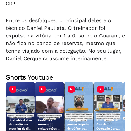
CRB
Entre os desfalques, o principal deles é o
técnico Daniel Paulista. O treinador foi
expulso na vitória por 1 a 0, sobre o Guarani, e
não fica no banco de reservas, mesmo que
tenha viajado com a delegação. No seu lugar,
Daniel Cerqueira assume interinamente.
Shorts
Youtube
Joalheiria é alvo
Prefeitura
Operação
Polícia inicia 6ª
Açã
de assalto em
remove
prende suspeito
fase da
rem
plena luz do dia
embarcações e
de tráfico de
Operação Cerco
emb