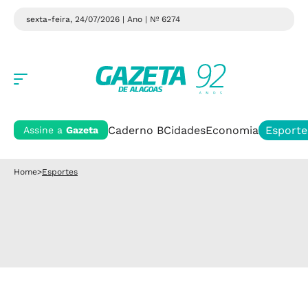
sexta-feira, 24/07/2026 | Ano
| Nº 6274
Caderno B
Cidades
Economia
Esporte
Assine a
Gazeta
Home
>
Esportes
Esportes