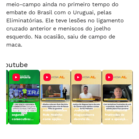
meio-campo ainda no primeiro tempo do
embate do Brasil com o Uruguai, pelas
Eliminatórias. Ele teve lesões no ligamento
cruzado anterior e meniscos do joelho
esquerdo. Na ocasião, saiu de campo de
maca.
Youtube
ro
CRB vence a
Aliados colocam
Justiça de
Com tentativas
segunda
Rute Nezinho
Alagoas barra
frustradas de
no
consecutiva:
como opção
decreto da
unir a oposição,
Galo vence o
para vice de
Câmara que
deputado do PL
ara
Ceará fora de
Renan Filho ao
rejeitou contas
admite plano B
o
casa
governo
de Rui Palmeira
ao governo