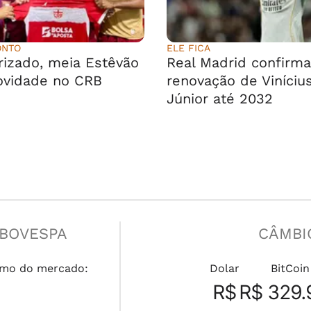
ONTO
ELE FICA
rizado, meia Estêvão
Real Madrid confirma
ovidade no CRB
renovação de Viníciu
Júnior até 2032
IBOVESPA
CÂMBI
mo do mercado:
Dolar
BitCoin
R$
R$ 329.