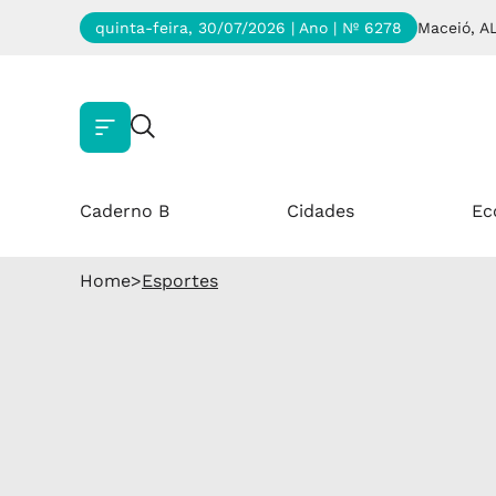
quinta-feira, 30/07/2026 | Ano
| Nº 6278
Maceió, A
Caderno B
Cidades
Ec
Home
>
Esportes