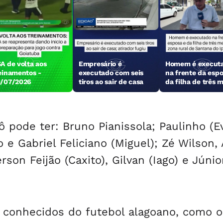
A de volta aos
Empresário é
Homem é execut
einamentos -
executado com seis
na frente da espo
/07/2026
tiros ao sair de casa
da filha de três 
em Santana do
Ipanema
 pode ter: Bruno Pianissola; Paulinho (E
e Gabriel Feliciano (Miguel); Zé Wilson, 
son Feijão (Caxito), Gilvan (Iago) e Júnio
s conhecidos do futebol alagoano, como o