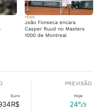
TÊNIS
João Fonseca encara
s
Casper Ruud no Masters
1000 de Montreal
O
PREVISÃO
Euro
Hoje
934
R$
24°