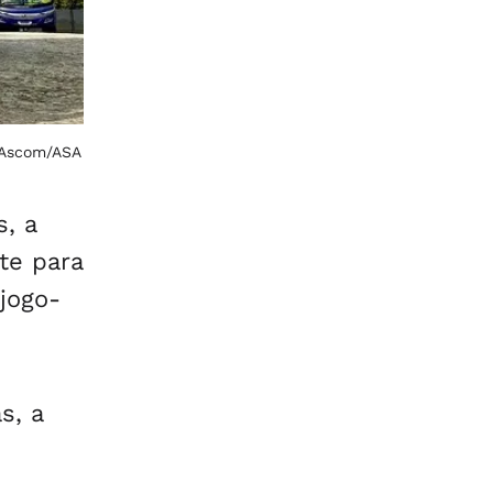
 Ascom/ASA
s, a
te para
jogo-
s, a