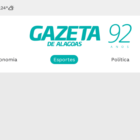
L
24°
onomia
Esportes
Política