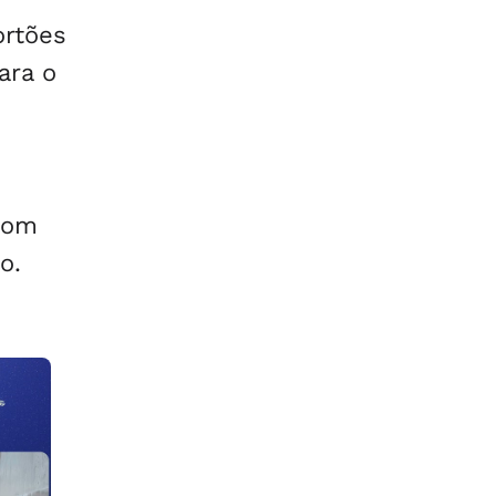
ortões
ara o
com
o.