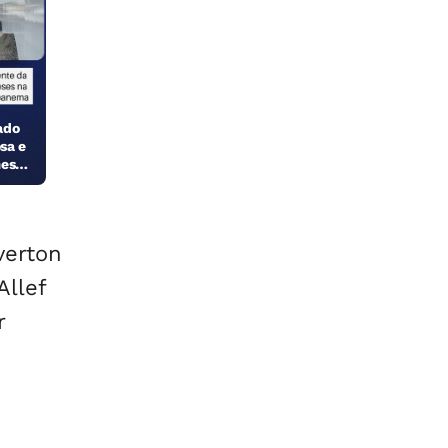
ado
sa e
meses
verton
Allef
r