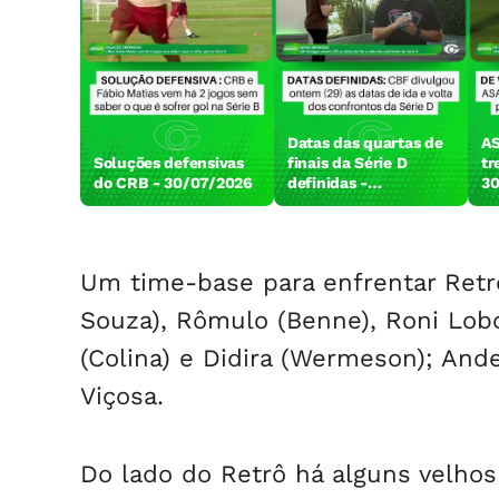
Datas das quartas de
AS
Soluções defensivas
finais da Série D
tr
do CRB - 30/07/2026
definidas -
30
30/07/2026
Um time-base para enfrentar Retrô
Souza), Rômulo (Benne), Roni Lobo 
(Colina) e Didira (Wermeson); Ander
Viçosa.
Do lado do Retrô há alguns velho