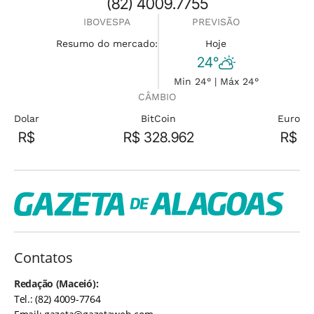
(82) 4009.7755
IBOVESPA
PREVISÃO
Resumo do mercado:
Hoje
24°
Min 24° | Máx 24°
CÂMBIO
Dolar
BitCoin
Euro
R$
R$ 328.962
R$
Contatos
Redação (Maceió):
Tel.: (82) 4009-7764