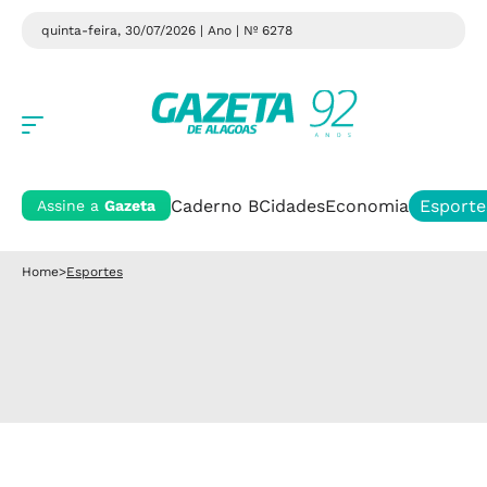
quinta-feira, 30/07/2026 | Ano
| Nº 6278
Caderno B
Cidades
Economia
Esporte
Assine a
Gazeta
Home
>
Esportes
Esportes