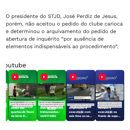
O presidente do STJD, José Perdiz de Jesus,
porém, não aceitou o pedido do clube carioca
e determinou o arquivamento do pedido de
abertura de inquérito “por ausência de
elementos indispensáveis ao procedimento”.
Youtube
Datas das
ASA de volta aos
Empresário é
Homem é
o
quartas de finais
treinamentos -
executado com
executado na
da Série D
30/07/2026
seis tiros ao sair
frente da esposa
definidas -
de casa
e da filha de três
30/07/2026
meses em
Santana do