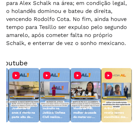
para Alex Schalk na área; em condição legal,
o holandês dominou e bateu de direita,
vencendo Rodolfo Cota. No fim, ainda houve
tempo para Tesillo ser expulso pelo segundo
amarelo, após cometer falta no próprio
Schalk, e enterrar de vez o sonho mexicano.
Youtube
Jovem de 19
Incêndio na
Morte de PM:
Arthur Lira
anos é morto na
Jatiúca: Defesa
mulher acusada
revela nomes
nte
parte alta de
Civil realiza
de matar ex-
escolhidos dos
o
Maceió
vistoria no local
compamheiro
dois suplentes
vai a julgamento
de senador