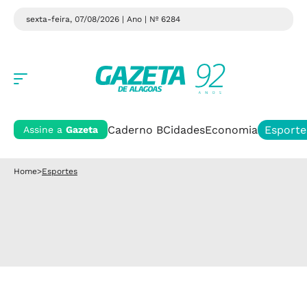
sexta-feira, 07/08/2026 | Ano
| Nº 6284
Caderno B
Cidades
Economia
Esporte
Assine a
Gazeta
Home
>
Esportes
Esportes