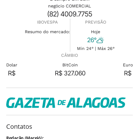
negócio COMERCIAL
(82) 4009.7755
IBOVESPA
PREVISÃO
Resumo do mercado:
Hoje
26°
Min 24° | Máx 26°
CÂMBIO
Dolar
BitCoin
Euro
R$
R$ 327.060
R$
Contatos
Redação (Maceió):