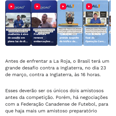
Joalheiria é alvo
Prefeitura
Operação
Polícia inicia 6ª
Açã
de assalto em
remove
prende suspeito
fase da
rem
plena luz do dia
embarcações e
de tráfico de
Operação Cerco
emb
em Teotônio
objetos
drogas em
Fechado
obj
Vilela
abandonados na
Arapiraca
aba
orla da Pajuçara
orl
Antes de enfrentar a La Roja, o Brasil terá um
grande desafio contra a Inglaterra, no dia 23
de março, contra a Inglaterra, às 16 horas.
Esses deverão ser os únicos dois amistosos
antes da competição. Porém, há negociações
com a Federação Canadense de Futebol, para
que haja mais um amistoso preparatório