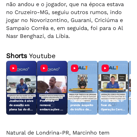
não andou e o jogador, que na época estava
no Cruzeiro-MG, seguiu outros rumos, indo
jogar no Novorizontino, Guarani, Criciúma e
Sampaio Corrêa e, em seguida, foi para o Al
Nasr Benghazi, da Líbia.
Shorts
Youtube
Joalheiria é alvo
Prefeitura
Operação
Polícia inicia 6ª
Açã
de assalto em
remove
prende suspeito
fase da
rem
plena luz do dia
embarcações e
de tráfico de
Operação Cerco
emb
em Teotônio
objetos
drogas em
Fechado
obj
Vilela
abandonados na
Arapiraca
aba
orla da Pajuçara
orl
Natural de Londrina-PR, Marcinho tem