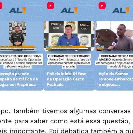
eração prende
Polícia inicia 6ª fase
Ação da Semsc
speito de tráfico de
da Operação Cerco
remove embarca
ogas em Arapiraca
Fechado
e objetos
abandonados na 
da Pajuçara
rupo. Também tivemos algumas conversas
mente para saber como está essa questão,
ais importante. Foi debatida também a q