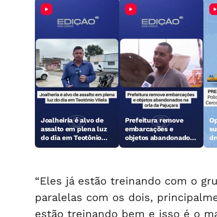
Joalheiria é alvo de
Prefeitura remove
Op
assalto em plena luz
embarcações e
su
do dia em Teotônio
objetos abandonados
dr
Vilela
na orla da Pajuçara
“Eles já estão treinando com o g
paralelas com os dois, principal
estão treinando bem e isso é o m