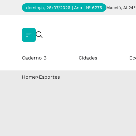
domingo, 26/07/2026 | Ano
| Nº 6275
Maceió, AL
24°
Caderno B
Cidades
Ec
Home
>
Esportes