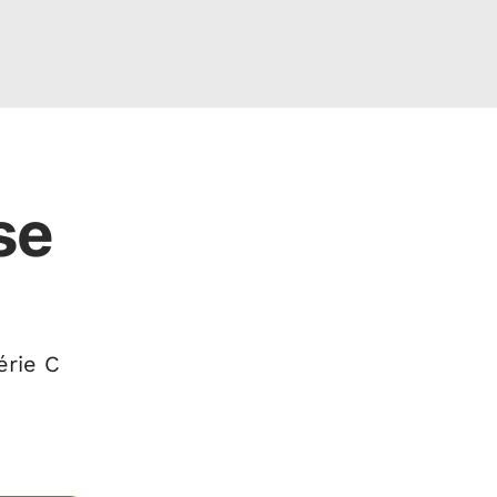
se
érie C