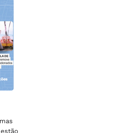
ções
orla
 mas
uestão