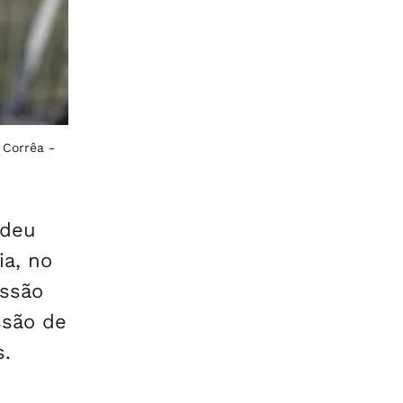
 Corrêa -
edeu
ia, no
essão
ssão de
s.