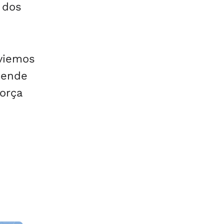
 dos
 viemos
cende
orça