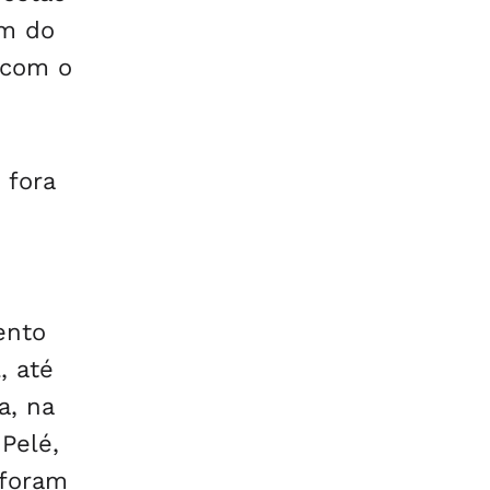
ém do
 com o
 fora
ento
, até
a, na
Pelé,
 foram