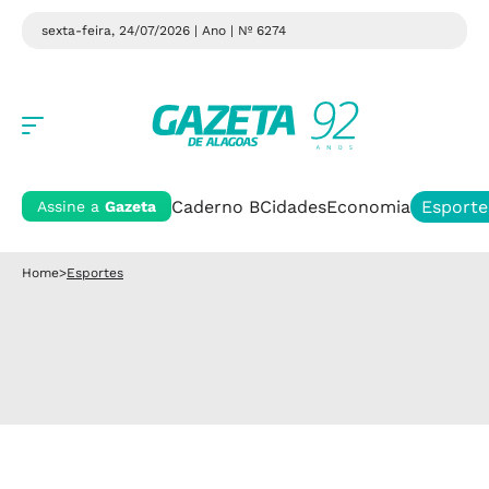
sexta-feira, 24/07/2026 | Ano
| Nº 6274
Caderno B
Cidades
Economia
Esporte
Assine a
Gazeta
Home
>
Esportes
NÃO PARA