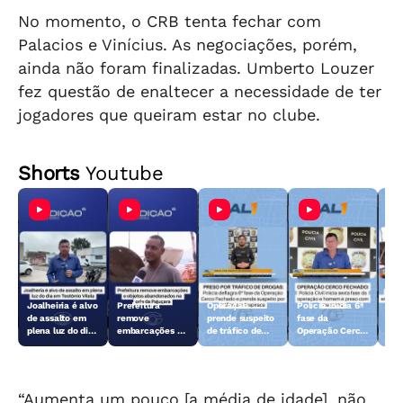
No momento, o CRB tenta fechar com
Palacios e Vinícius. As negociações, porém,
ainda não foram finalizadas. Umberto Louzer
fez questão de enaltecer a necessidade de ter
jogadores que queiram estar no clube.
Shorts
Youtube
Joalheiria é alvo
Prefeitura
Operação
Polícia inicia 6ª
Açã
de assalto em
remove
prende suspeito
fase da
rem
plena luz do dia
embarcações e
de tráfico de
Operação Cerco
emb
em Teotônio
objetos
drogas em
Fechado
obj
Vilela
abandonados na
Arapiraca
aba
orla da Pajuçara
orl
“Aumenta um pouco [a média de idade], não