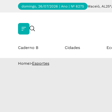
domingo, 26/07/2026 | Ano
| Nº 6275
Maceió, AL
25°
Caderno B
Cidades
Ec
Home
>
Esportes