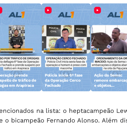
eração prende
Polícia inicia 6ª fase
Ação da Semsc
speito de tráfico de
da Operação Cerco
remove embarca
ogas em Arapiraca
Fechado
e objetos
abandonados na 
da Pajuçara
mencionados na lista: o heptacampeão Le
 e o bicampeão Fernando Alonso. Além di