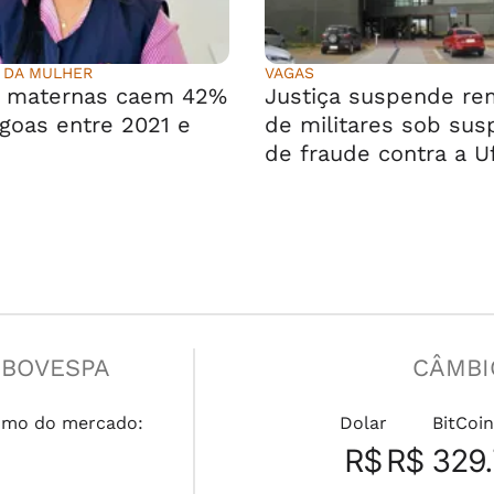
 DA MULHER
VAGAS
s maternas caem 42%
Justiça suspende r
goas entre 2021 e
de militares sob sus
de fraude contra a U
IBOVESPA
CÂMBI
umo do mercado:
Dolar
BitCoin
R$
R$ 329.