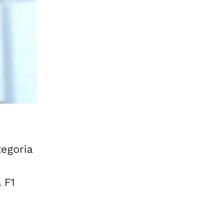
tegoria
 F1