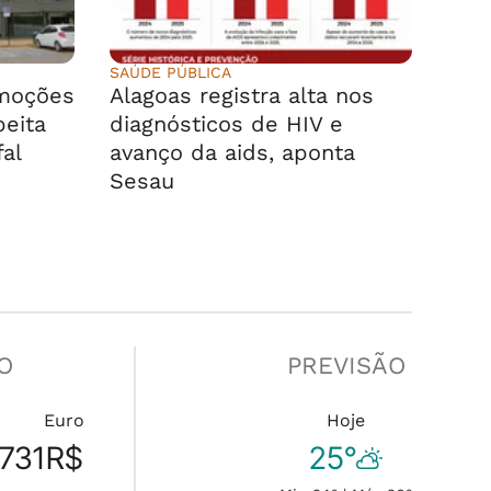
SAÚDE PÚBLICA
emoções
Alagoas registra alta nos
peita
diagnósticos de HIV e
fal
avanço da aids, aponta
Sesau
O
PREVISÃO
Euro
Hoje
731
R$
25°