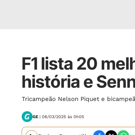
MARCARAM ÉPOCA
F1 lista 20 mel
história e Senn
Tricampeão Nelson Piquet e bicampeão
GE
| 06/03/2025 às 0h05