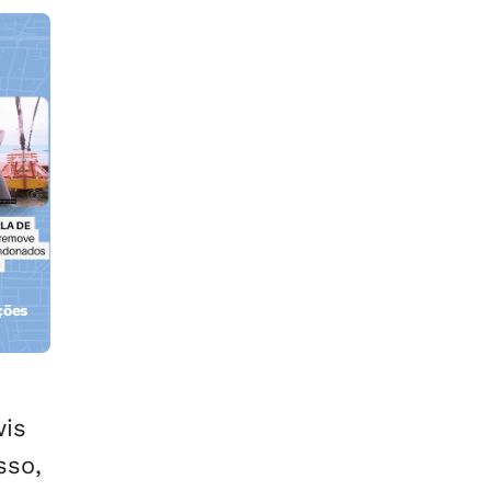
ções
orla
wis
sso,