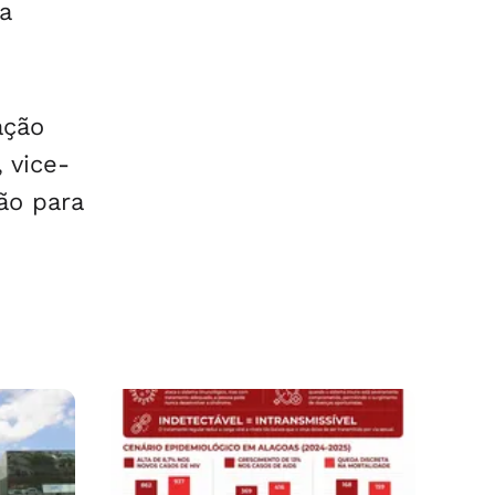
a
ação
 vice-
ão para