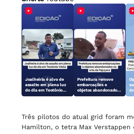
Joalheiria é alvo de
Prefeitura remove
Op
assalto em plena luz
embarcações e
su
do dia em Teotônio
objetos abandonados
dr
Vilela
na orla da Pajuçara
Três pilotos do atual grid foram 
Hamilton, o tetra Max Verstappen