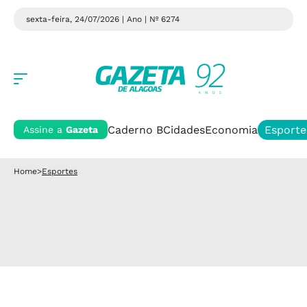
sexta-feira, 24/07/2026 | Ano
| Nº 6274
Caderno B
Cidades
Economia
Esporte
Assine a
Gazeta
Home
>
Esportes
TÉCNICO