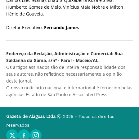
Dantas (Secretária), Enaura Quixabeira Rosa e Silva,
Humberto Gomes de Melo, Vinícius Maia Nobre e Milton
Hênio de Gouveia.
Diretor Executivo:
Fernando James
Endereço da Redação, Administração e Comercial: Rua
Saldanha da Gama, s/nº - Farol - Maceió/AL.
Os artigos assinados são de inteira responsabilidade dos
seus autores, não refletindo necessariamente a opinião
deste jornal.
O nosso noticiário nacional e internacional é fornecido pelas
agências Estado de São Paulo e Associated Press.
Gazeta de Alagoas Ltda
Ⓒ 2025 - Todos os direitos
reservados