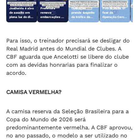
Joalheiria é alvo
Prefeitura
Operação
Polícia inicia 6ª
Açã
de assalto em
remove
prende suspeito
fase da
rem
plena luz do dia
embarcações e
de tráfico de
Operação Cerco
emb
em Teotônio
objetos
drogas em
Fechado
obj
Vilela
abandonados na
Arapiraca
aba
orla da Pajuçara
orl
Para isso, o treinador precisará se desligar do
Real Madrid antes do Mundial de Clubes. A
CBF aguarda que Ancelotti se libere do clube
com as devidas honrarias para finalizar o
acordo.
CAMISA VERMELHA?
A camisa reserva da Seleção Brasileira para a
Copa do Mundo de 2026 será
predominantemente vermelha. A CBF aprovou,
no ano passado, o modelo a ser utilizado no