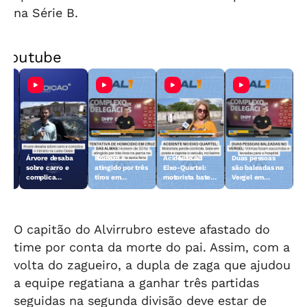
na Série B.
Youtube
de
Árvore desaba
Homem é
Acidente no
Duas pessoas
sobre carro e
atingido por três
Eixo-Quartel:
são baleadas no
complica
tiros em
motorista bate
Vergel em
trânsito na
tentativa de
em poste e
Maceió
Leste-Oeste
homicídio no
capota
Rio
bairro Cruz das
Almas em
Maceió
O capitão do Alvirrubro esteve afastado do
time por conta da morte do pai. Assim, com a
volta do zagueiro, a dupla de zaga que ajudou
a equipe regatiana a ganhar três partidas
seguidas na segunda divisão deve estar de