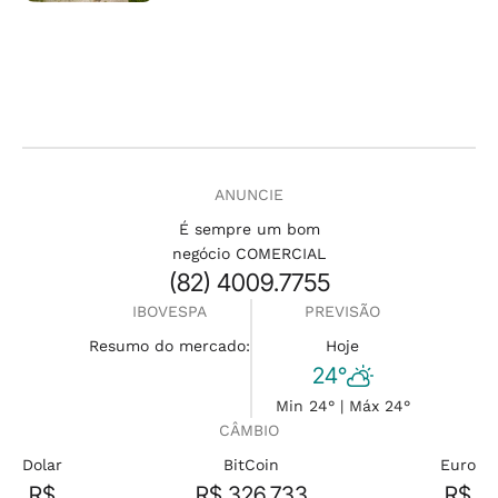
ANUNCIE
É sempre um bom
negócio COMERCIAL
(82) 4009.7755
IBOVESPA
PREVISÃO
Resumo do mercado:
Hoje
24°
Min 24° | Máx 24°
CÂMBIO
Dolar
BitCoin
Euro
R$
R$ 326.733
R$