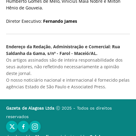
Humberto Gomes de Melo, Vinícius Maia Nobre e Milton
Hênio de Gouveia.
Diretor Executivo:
Fernando James
Endereço da Redação, Administração e Comercial: Rua
Saldanha da Gama, s/nº - Farol - Maceió/AL.
Os artigos assinados são de inteira responsabilidade dos
seus autores, não refletindo necessariamente a opinião
deste jornal.
O nosso noticiário nacional e internacional é fornecido pelas
agências Estado de São Paulo e Associated Press.
Gazeta de Alagoas Ltda
Ⓒ 2025 - Todos os direitos
reservados