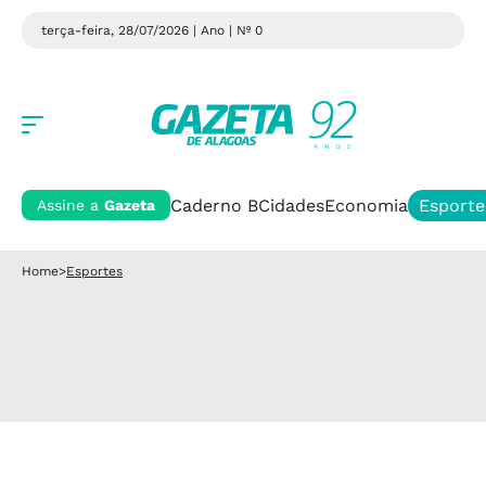
terça-feira, 28/07/2026 | Ano
| Nº 0
Caderno B
Cidades
Economia
Esporte
Assine a
Gazeta
Home
>
Esportes
TREINOS