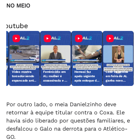
NO MEIO
Youtube
Vídeo mostra
Feminicídio em
Hemoal faz
Caso da bebida
lher
torcedor sendo
AL: mulher é
apelo urgente
em feira de AL
mes
espancado antes
assassinada e ex
após estoque de
ganha novo
de jogo em
é o principal
sangue chegar
capítulo; veja o
Maceió
suspeito
ao nível crítico
que foi feito
Por outro lado, o meia Danielzinho deve
retornar à equipe titular contra o Coxa. Ele
havia sido liberado por questões familiares, e
desfalcou o Galo na derrota para o Atlético-
GO.