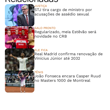
JUSTIÇA
STJ tira cargo de ministro por
acusações de assédio sexual
GALO PRONTO
Regularizado, meia Estêvão será
novidade no CRB
ELE FICA
Real Madrid confirma renovação de
Vinícius Júnior até 2032
TÊNIS
João Fonseca encara Casper Ruud
no Masters 1000 de Montreal