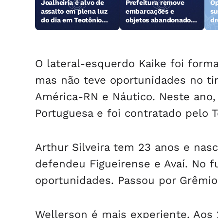
Joalheiria é alvo de
Prefeitura remove
Op
assalto em plena luz
embarcações e
su
do dia em Teotônio
objetos abandonados
dr
Vilela
na orla da Pajuçara
O lateral-esquerdo Kaike foi form
mas não teve oportunidades no ti
América-RN e Náutico. Neste ano,
Portuguesa e foi contratado pelo 
Arthur Silveira tem 23 anos e nas
defendeu Figueirense e Avaí. No fu
oportunidades. Passou por Grêmio 
Wellerson é mais experiente. Aos 