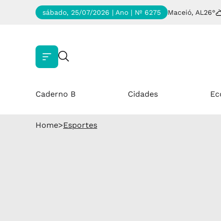
sábado, 25/07/2026 | Ano
| Nº 6275
Maceió, AL
26°
Caderno B
Cidades
Ec
Home
>
Esportes