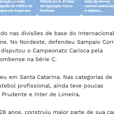
eração prende
Polícia inicia 6ª fase
Ação da Semsc
speito de tráfico de
da Operação Cerco
remove embarca
ogas em Arapiraca
Fechado
e objetos
abandonados na 
da Pajuçara
ado nas divisões de base do Internaciona
me. No Nordeste, defendeu Sampaio Corr
 disputou o Campeonato Carioca pela
Tombense na Série C.
ceu em Santa Catarina. Nas categorias de
tebol profissional, ainda teve poucas
Prudente e Inter de Limeira.
28 anos, construiu maior parte de sua car