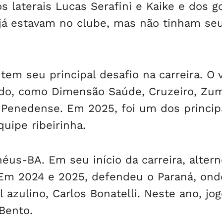
os laterais Lucas Serafini e Kaike e dos g
s já estavam no clube, mas não tinham se
 tem seu principal desafio na carreira. O 
ado, como Dimensão Saúde, Cruzeiro, Zum
 Penedense. Em 2025, foi um dos princip
uipe ribeirinha.
héus-BA. Em seu início da carreira, alter
. Em 2024 e 2025, defendeu o Paraná, ond
l azulino, Carlos Bonatelli. Neste ano, jo
Bento.