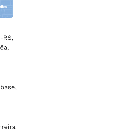
ções
orla
l-RS,
êa,
 base,
reira