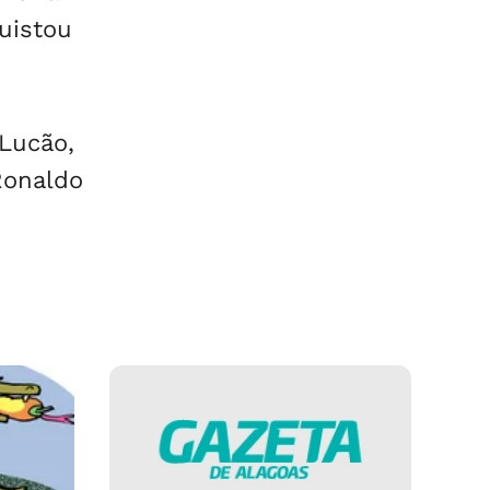
uistou
 Lucão,
Ronaldo