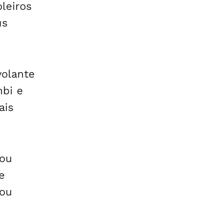
oleiros
us
volante
bi e
ais
nou
e
gou