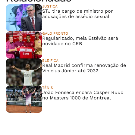
JUSTIÇA
STJ tira cargo de ministro por
acusações de assédio sexual
GALO PRONTO
Regularizado, meia Estêvão será
novidade no CRB
ELE FICA
Real Madrid confirma renovação de
Vinícius Júnior até 2032
TÊNIS
João Fonseca encara Casper Ruud
no Masters 1000 de Montreal