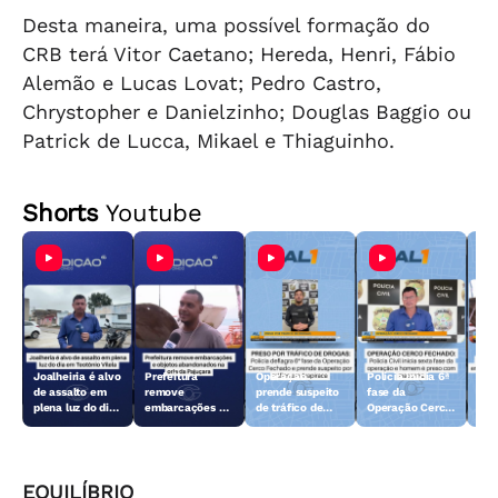
Desta maneira, uma possível formação do
CRB terá Vitor Caetano; Hereda, Henri, Fábio
Alemão e Lucas Lovat; Pedro Castro,
Chrystopher e Danielzinho; Douglas Baggio ou
Patrick de Lucca, Mikael e Thiaguinho.
Shorts
Youtube
Joalheiria é alvo
Prefeitura
Operação
Polícia inicia 6ª
Açã
de assalto em
remove
prende suspeito
fase da
rem
plena luz do dia
embarcações e
de tráfico de
Operação Cerco
emb
em Teotônio
objetos
drogas em
Fechado
obj
Vilela
abandonados na
Arapiraca
aba
orla da Pajuçara
orl
EQUILÍBRIO