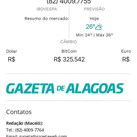
(82) 4009.7755
IBOVESPA
PREVISÃO
Resumo do mercado:
Hoje
26°
Min 24° | Máx 26°
CÂMBIO
Dolar
BitCoin
Euro
R$
R$ 325.542
R$
Contatos
Redação (Maceió):
Tel.: (82) 4009-7764
Email:
gazeta@gazetaweb.com