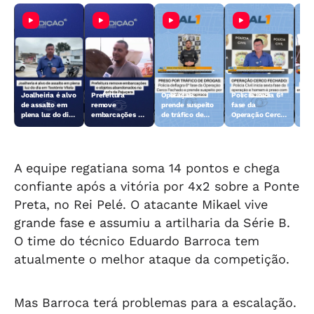
Joalheiria é alvo
Prefeitura
Operação
Polícia inicia 6ª
Açã
de assalto em
remove
prende suspeito
fase da
rem
plena luz do dia
embarcações e
de tráfico de
Operação Cerco
emb
em Teotônio
objetos
drogas em
Fechado
obj
Vilela
abandonados na
Arapiraca
aba
orla da Pajuçara
orl
A equipe regatiana soma 14 pontos e chega
confiante após a vitória por 4x2 sobre a Ponte
Preta, no Rei Pelé. O atacante Mikael vive
grande fase e assumiu a artilharia da Série B.
O time do técnico Eduardo Barroca tem
atualmente o melhor ataque da competição.
Mas Barroca terá problemas para a escalação.