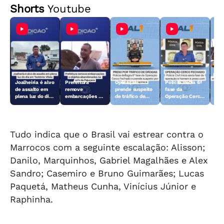
Shorts
Youtube
Joalheiria é alvo
Prefeitura
Operação
Polícia inicia 6ª
Açã
de assalto em
remove
prende suspeito
fase da
rem
plena luz do dia
embarcações e
de tráfico de
Operação Cerco
emb
em Teotônio
objetos
drogas em
Fechado
obj
Vilela
abandonados na
Arapiraca
aba
orla da Pajuçara
orl
Tudo indica que o Brasil vai estrear contra o
Marrocos com a seguinte escalação: Alisson;
Danilo, Marquinhos, Gabriel Magalhães e Alex
Sandro; Casemiro e Bruno Guimarães; Lucas
Paquetá, Matheus Cunha, Vinícius Júnior e
Raphinha.