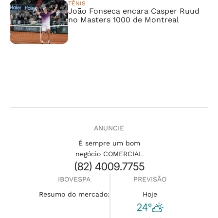
TÊNIS
João Fonseca encara Casper Ruud
no Masters 1000 de Montreal
ANUNCIE
É sempre um bom
negócio COMERCIAL
(82) 4009.7755
IBOVESPA
PREVISÃO
Resumo do mercado:
Hoje
24°