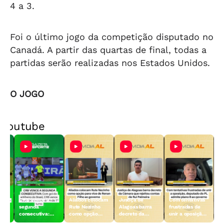
4 a 3.
Foi o último jogo da competição disputado no
Canadá. A partir das quartas de final, todas a
partidas serão realizadas nos Estados Unidos.
O JOGO
Youtube
ro
CRB vence a
Aliados colocam
Justiça de
Com tentativas
segunda
Rute Nezinho
Alagoas barra
frustradas de
no
consecutiva:
como opção
decreto da
unir a oposição,
Galo vence o
para vice de
Câmara que
deputado do PL