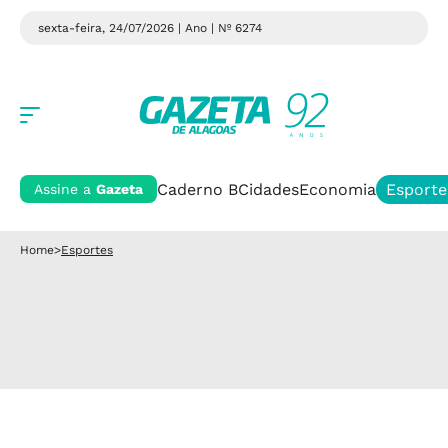
sexta-feira, 24/07/2026 | Ano
| Nº 6274
Caderno B
Cidades
Economia
Esporte
Assine a
Gazeta
Home
>
Esportes
CLASSIFICADA!