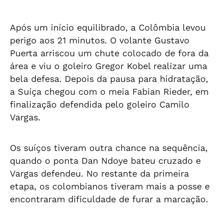
ara
Ceará fora de
Renan Filho ao
rejeitou contas
admite plano B
o
casa
governo
de Rui Palmeira
ao governo
Após um início equilibrado, a Colômbia levou
perigo aos 21 minutos. O volante Gustavo
Puerta arriscou um chute colocado de fora da
área e viu o goleiro Gregor Kobel realizar uma
bela defesa. Depois da pausa para hidratação,
a Suíça chegou com o meia Fabian Rieder, em
finalização defendida pelo goleiro Camilo
Vargas.
Os suíços tiveram outra chance na sequência,
quando o ponta Dan Ndoye bateu cruzado e
Vargas defendeu. No restante da primeira
etapa, os colombianos tiveram mais a posse e
encontraram dificuldade de furar a marcação.