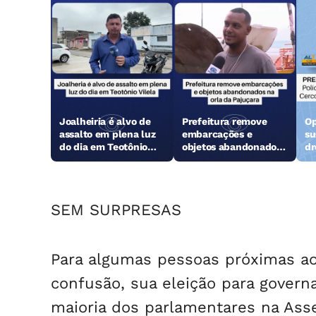
Joalheiria é alvo de
Prefeitura remove
Op
assalto em plena luz
embarcações e
su
do dia em Teotônio
objetos abandonados
dr
Vilela
na orla da Pajuçara
SEM SURPRESAS
Para algumas pessoas próximas a
confusão, sua eleição para gover
maioria dos parlamentares na Asse