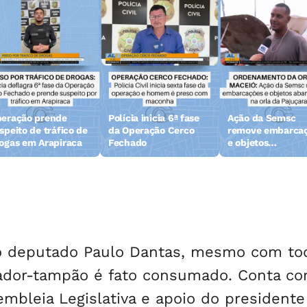
eração prende
Polícia inicia 6ª fase
Ação da Semsc
speito de tráfico de
da Operação Cerco
remove embarca
ogas em Arapiraca
Fechado
e objetos
abandonados na 
da Pajuçara
o deputado Paulo Dantas, mesmo com to
nador-tampão é fato consumado. Conta co
mbleia Legislativa e apoio do presidente