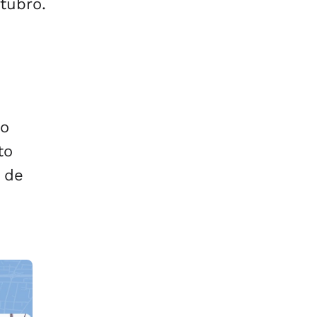
tubro.
ro
to
 de