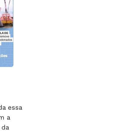
ções
orla
da essa
m a
 da