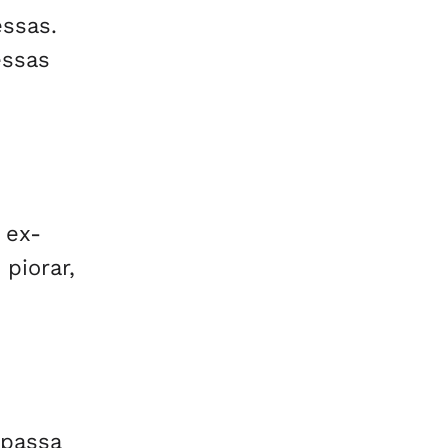
essas.
essas
 ex-
 piorar,
 passa