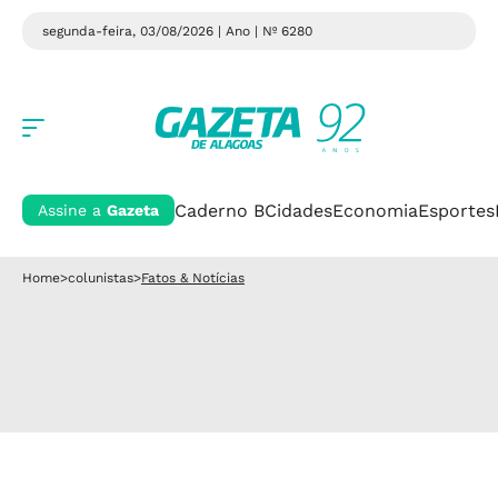
segunda-feira, 03/08/2026 | Ano
| Nº 6280
Caderno B
Cidades
Economia
Esportes
Assine a
Gazeta
Home
>
colunistas
>
Fatos & Notícias
Fatos & Notícias