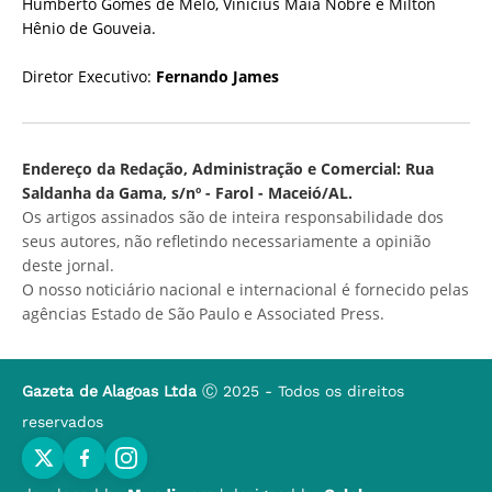
Humberto Gomes de Melo, Vinícius Maia Nobre e Milton
Hênio de Gouveia.
Diretor Executivo:
Fernando James
Endereço da Redação, Administração e Comercial: Rua
Saldanha da Gama, s/nº - Farol - Maceió/AL.
Os artigos assinados são de inteira responsabilidade dos
seus autores, não refletindo necessariamente a opinião
deste jornal.
O nosso noticiário nacional e internacional é fornecido pelas
agências Estado de São Paulo e Associated Press.
Gazeta de Alagoas Ltda
Ⓒ 2025 - Todos os direitos
reservados