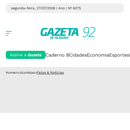
segunda-feira, 27/07/2026 | Ano
| Nº 6275
Caderno B
Cidades
Economia
Esportes
Assine a
Gazeta
Home
>
colunistas
>
Fatos & Notícias
Fatos & Notícias