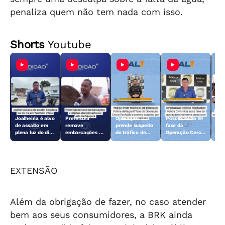
penaliza quem não tem nada com isso.
Shorts
Youtube
Joalheiria é alvo
Prefeitura
Operação
Polícia inicia 6ª
Açã
de assalto em
remove
prende suspeito
fase da
rem
plena luz do dia
embarcações e
de tráfico de
Operação Cerco
emb
em Teotônio
objetos
drogas em
Fechado
obj
Vilela
abandonados na
Arapiraca
aba
orla da Pajuçara
orl
EXTENSÃO
Além da obrigação de fazer, no caso atender
bem aos seus consumidores, a BRK ainda