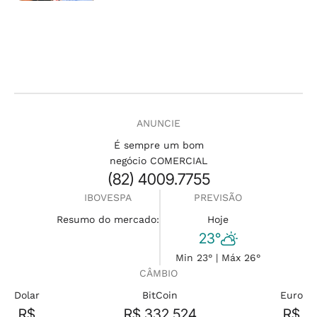
ANUNCIE
É sempre um bom
negócio COMERCIAL
(82) 4009.7755
IBOVESPA
PREVISÃO
Resumo do mercado:
Hoje
23°
Min 23° | Máx 26°
CÂMBIO
Dolar
BitCoin
Euro
R$
R$ 332.524
R$