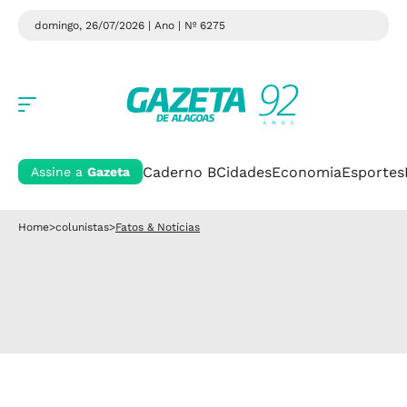
domingo, 26/07/2026 | Ano
| Nº 6275
Caderno B
Cidades
Economia
Esportes
Assine a
Gazeta
Home
>
colunistas
>
Fatos & Notícias
.