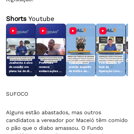
Shorts
Youtube
Joalheiria é alvo
Prefeitura
Operação
Polícia inicia 6ª
Açã
de assalto em
remove
prende suspeito
fase da
rem
plena luz do dia
embarcações e
de tráfico de
Operação Cerco
emb
em Teotônio
objetos
drogas em
Fechado
obj
Vilela
abandonados na
Arapiraca
aba
orla da Pajuçara
orl
SUFOCO
Alguns estão abastados, mas outros
candidatos a vereador por Maceió têm comido
o pão que o diabo amassou. O Fundo