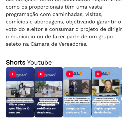
como os proporcionais têm uma vasta
programação com caminhadas, visitas,
comícios e abordagens, objetivando garantir o
voto do eleitor e consumar o projeto de dirigir
o município ou de fazer parte de um grupo
seleto na Câmara de Vereadores.
Shorts
Youtube
Mãe é presa
Dupla invade
Pet
Operação Face
Aci
após filha de 10
residência em
desaparecido:
Dupla: suspeitos
Fer
anos ser
Arapiraca;
envie uma foto
de violência
dei
encontrada
morador reage e
do animal para a
sexual contra
len
sozinha em
consegue
TV Gazeta
crianças e
Arapiraca
imobilizar um
adolescentes