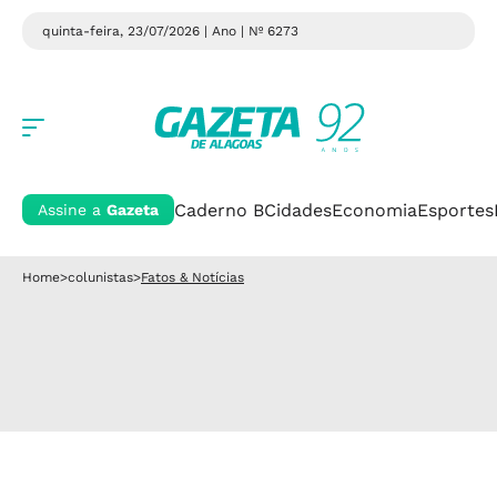
quinta-feira, 23/07/2026 | Ano
| Nº 6273
Caderno B
Cidades
Economia
Esportes
Assine a
Gazeta
Home
>
colunistas
>
Fatos & Notícias
.