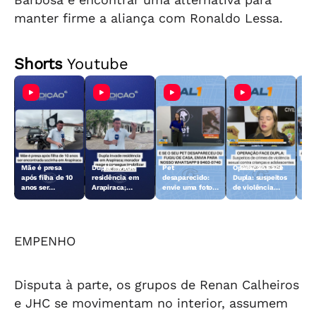
manter firme a aliança com Ronaldo Lessa.
Shorts
Youtube
Mãe é presa
Dupla invade
Pet
Operação Face
Aci
após filha de 10
residência em
desaparecido:
Dupla: suspeitos
Fer
anos ser
Arapiraca;
envie uma foto
de violência
dei
encontrada
morador reage e
do animal para a
sexual contra
len
sozinha em
consegue
TV Gazeta
crianças e
Arapiraca
imobilizar um
adolescentes
dos suspeitos
são presos
EMPENHO
Disputa à parte, os grupos de Renan Calheiros
e JHC se movimentam no interior, assumem