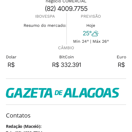
negócio COMERCIAL
(82) 4009.7755
IBOVESPA
PREVISÃO
Resumo do mercado:
Hoje
25°
Min 24° | Máx 26°
CÂMBIO
Dolar
BitCoin
Euro
R$
R$ 332.391
R$
Contatos
Redação (Maceió):