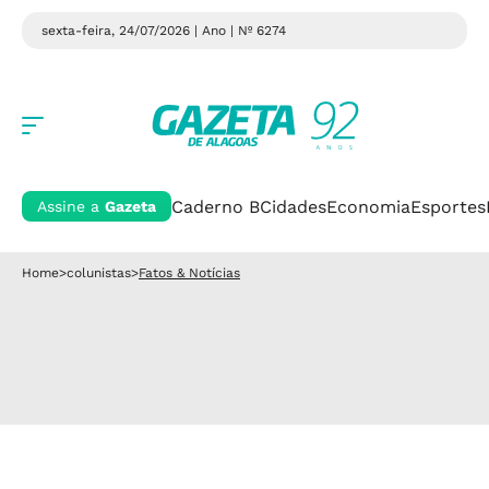
sexta-feira, 24/07/2026 | Ano
| Nº 6274
Caderno B
Cidades
Economia
Esportes
Assine a
Gazeta
Home
>
colunistas
>
Fatos & Notícias
BASTIDORES