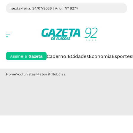
sexta-feira, 24/07/2026 | Ano
| Nº 6274
Caderno B
Cidades
Economia
Esportes
Assine a
Gazeta
Home
>
colunistas
>
Fatos & Notícias
BASTIDORES