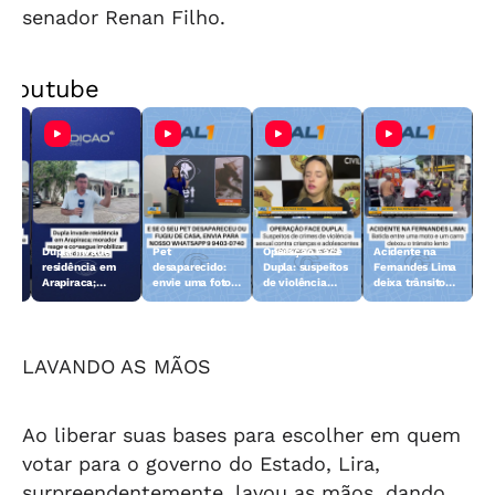
senador Renan Filho.
Youtube
Dupla invade
Pet
Operação Face
Acidente na
 10
residência em
desaparecido:
Dupla: suspeitos
Fernandes Lima
Arapiraca;
envie uma foto
de violência
deixa trânsito
morador reage e
do animal para a
sexual contra
lento
consegue
TV Gazeta
crianças e
imobilizar um
adolescentes
dos suspeitos
são presos
LAVANDO AS MÃOS
Ao liberar suas bases para escolher em quem
votar para o governo do Estado, Lira,
surpreendentemente, lavou as mãos, dando,