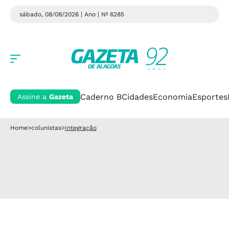
sábado, 08/08/2026 | Ano
| Nº 6285
Caderno B
Cidades
Economia
Esportes
Assine a
Gazeta
Home
>
colunistas
>
Integração
Integração