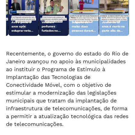
Avô é preso 5
Vendiam
Suspeito de
Jovem de 19
anos após
perfumes
matar duas
anos é morto na
do
estuprar neta
furtados no
pessoas durante
parte alta de
ão
durante ceia de
Centro de
o réveillon no
Maceió
Natal
Arapiraca e
Pilar é preso
acabaram
presos
Recentemente, o governo do estado do Rio de
Janeiro avançou no apoio às municipalidades
ao instituir o Programa de Estímulo à
Implantação das Tecnologias de
Conectividade Móvel, com o objetivo de
estimular a modernização das legislações
municipais que tratam da implantação de
infraestrutura de telecomunicações, de forma
a permitir a atualização tecnológica das redes
de telecomunicações.