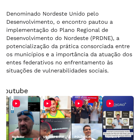
Denominado Nordeste Unido pelo
Desenvolvimento, o encontro pautou a
implementação do Plano Regional de
Desenvolvimento do Nordeste (PRDNE), a
potencialização da prática consorciada entre
os municípios e a importância da atuação dos
entes federativos no enfrentamento às
situações de vulnerabilidades sociais.
Youtube
Nadador
URGENTE: PM
POLÊMICA:
Homem é