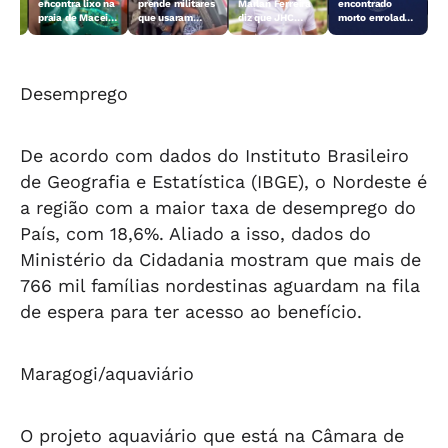
no
encontra lixo na
prende militares
Marlan Ferreira
encontrado
praia de Maceió
que usaram
diz que JHC
morto enrolado
o,
e alerta para
viatura em
traiu aliados:
em fios em São
riscos às
‘pegadinha’ no
“Não tem
Brás
tartarugas
Rancho de
palavra”
#tvgazeta
Carlinhos Maia
#tvgazeta
#alagoas
#tvgazeta
#alagoas #jhc
Desemprego
De acordo com dados do Instituto Brasileiro
de Geografia e Estatística (IBGE), o Nordeste é
a região com a maior taxa de desemprego do
País, com 18,6%. Aliado a isso, dados do
Ministério da Cidadania mostram que mais de
766 mil famílias nordestinas aguardam na fila
de espera para ter acesso ao benefício.
Maragogi/aquaviário
O projeto aquaviário que está na Câmara de