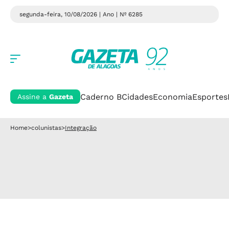
segunda-feira, 10/08/2026 | Ano
| Nº 6285
Caderno B
Cidades
Economia
Esportes
Assine a
Gazeta
Home
>
colunistas
>
Integração
INTEGRAÇÃO