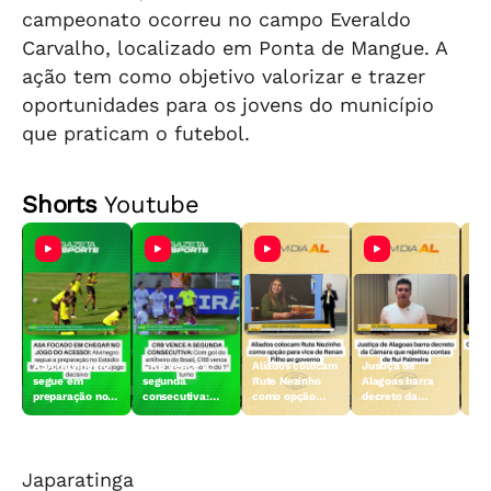
campeonato ocorreu no campo Everaldo
Carvalho, localizado em Ponta de Mangue. A
ação tem como objetivo valorizar e trazer
oportunidades para os jovens do município
que praticam o futebol.
Shorts
Youtube
ASA: Alvinegro
CRB vence a
Aliados colocam
Justiça de
Com
segue em
segunda
Rute Nezinho
Alagoas barra
fru
preparação no
consecutiva:
como opção
decreto da
uni
Estádio
Galo vence o
para vice de
Câmara que
dep
Municipal, para
Ceará fora de
Renan Filho ao
rejeitou contas
adm
jogo decisivo
casa
governo
de Rui Palmeira
ao 
Japaratinga