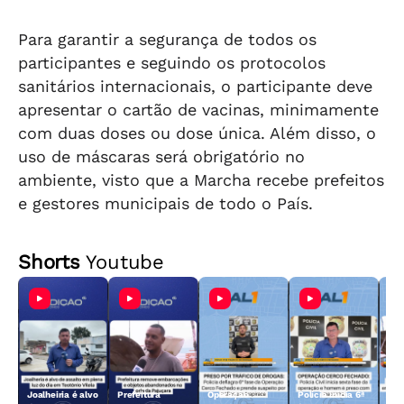
Para garantir a segurança de todos os
participantes e seguindo os protocolos
sanitários internacionais, o participante deve
apresentar o cartão de vacinas, minimamente
com duas doses ou dose única. Além disso, o
uso de máscaras será obrigatório no
ambiente, visto que a Marcha recebe prefeitos
e gestores municipais de todo o País.
Shorts
Youtube
Joalheiria é alvo
Prefeitura
Operação
Polícia inicia 6ª
Açã