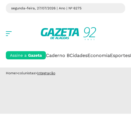
segunda-feira, 27/07/2026 | Ano
| Nº 6275
Caderno B
Cidades
Economia
Esportes
Assine a
Gazeta
Home
>
colunistas
>
Integração
Integração