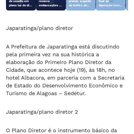
de assalto em
remove
prende suspeito
fase da
rem
plena luz do dia
embarcações e
de tráfico de
Operação Cerco
emb
em Teotônio
objetos
drogas em
Fechado
obj
Vilela
abandonados na
Arapiraca
aba
orla da Pajuçara
orl
Japaratinga/plano diretor
A Prefeitura de Japaratinga está discutindo
pela primeira vez na sua histórica a
elaboração do Primeiro Plano Diretor da
Cidade, que acontece hoje (19), às 18h, no
hotel Albacora, em parceria com a Secretaria
de Estado do Desenvolvimento Econômico e
Turismo de Alagoas – Sedetur.
Japaratinga/plano diretor 2
O Plano Diretor é o instrumento básico da