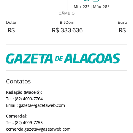
Min 23° | Máx 26°
CÂMBIO
Dolar
BitCoin
Euro
R$
R$ 333.636
R$
Contatos
Redação (Maceió):
Tel.: (82) 4009-7764
Email:
gazeta@gazetaweb.com
Comercial:
Tel.: (82) 4009-7755
comercialgazeta@gazetaweb.com