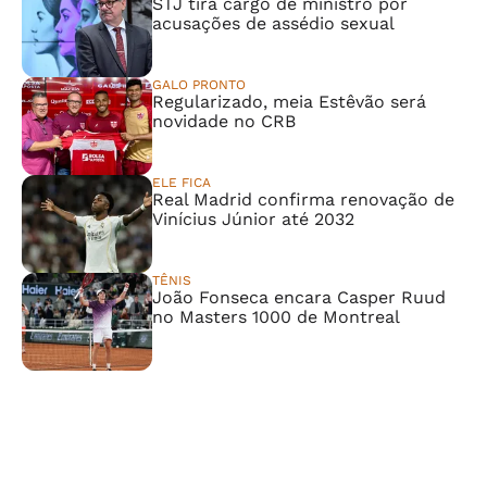
STJ tira cargo de ministro por
acusações de assédio sexual
GALO PRONTO
Regularizado, meia Estêvão será
novidade no CRB
ELE FICA
Real Madrid confirma renovação de
Vinícius Júnior até 2032
TÊNIS
João Fonseca encara Casper Ruud
no Masters 1000 de Montreal