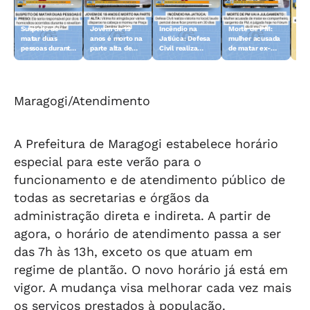
Suspeito de
Jovem de 19
Incêndio na
Morte de PM:
Art
matar duas
anos é morto na
Jatiúca: Defesa
mulher acusada
rev
pessoas durante
parte alta de
Civil realiza
de matar ex-
esc
o réveillon no
Maceió
vistoria no local
compamheiro
doi
Pilar é preso
vai a julgamento
de 
Maragogi/Atendimento
A Prefeitura de Maragogi estabelece horário
especial para este verão para o
funcionamento e de atendimento público de
todas as secretarias e órgãos da
administração direta e indireta. A partir de
agora, o horário de atendimento passa a ser
das 7h às 13h, exceto os que atuam em
regime de plantão. O novo horário já está em
vigor. A mudança visa melhorar cada vez mais
os serviços prestados à população.