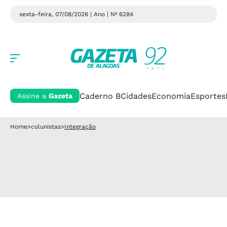
sexta-feira, 07/08/2026 | Ano
| Nº 6284
Caderno B
Cidades
Economia
Esportes
Assine a
Gazeta
Home
>
colunistas
>
Integração
Integração