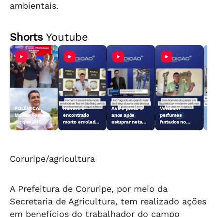
ambientais.
Shorts
Youtube
POLÊMICA:
Homem é
Avô é preso 5
Vendiam
Sus
Marlan Ferreira
encontrado
anos após
perfumes
mat
diz que JHC
morto enrolado
estuprar neta
furtados no
pes
traiu aliados:
em fios em São
durante ceia de
Centro de
o r
“Não tem
Brás
Natal
Arapiraca e
Pil
palavra”
acabaram
#tvgazeta
presos
#alagoas #jhc
Coruripe/agricultura
A Prefeitura de Coruripe, por meio da
Secretaria de Agricultura, tem realizado ações
em benefícios do trabalhador do campo