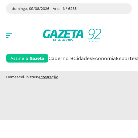
domingo, 09/08/2026 | Ano
| Nº 6285
Caderno B
Cidades
Economia
Esportes
Assine a
Gazeta
Home
>
colunistas
>
Integração
Integração