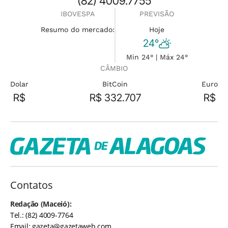
(82) 4009.7755
IBOVESPA
PREVISÃO
Resumo do mercado:
Hoje
24°
Min 24° | Máx 24°
CÂMBIO
Dolar
BitCoin
Euro
R$
R$ 332.707
R$
Contatos
Redação (Maceió):
Tel.: (82) 4009-7764
Email:
gazeta@gazetaweb.com