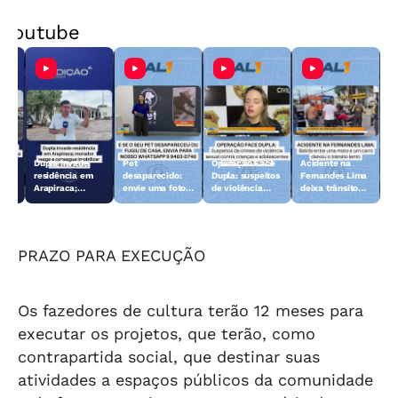
Youtube
Dupla invade
Pet
Operação Face
Acidente na
 10
residência em
desaparecido:
Dupla: suspeitos
Fernandes Lima
Arapiraca;
envie uma foto
de violência
deixa trânsito
morador reage e
do animal para a
sexual contra
lento
consegue
TV Gazeta
crianças e
imobilizar um
adolescentes
dos suspeitos
são presos
PRAZO PARA EXECUÇÃO
Os fazedores de cultura terão 12 meses para
executar os projetos, que terão, como
contrapartida social, que destinar suas
atividades a espaços públicos da comunidade