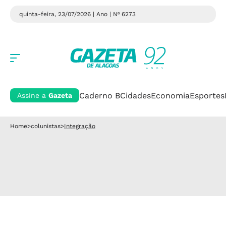
quinta-feira, 23/07/2026 | Ano
| Nº 6273
Caderno B
Cidades
Economia
Esportes
Assine a
Gazeta
Home
>
colunistas
>
Integração
Integração