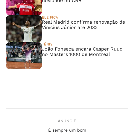
novidade no CRB
ELE FICA
Real Madrid confirma renovação de
Vinícius Júnior até 2032
TÊNIS
João Fonseca encara Casper Ruud
no Masters 1000 de Montreal
ANUNCIE
É sempre um bom