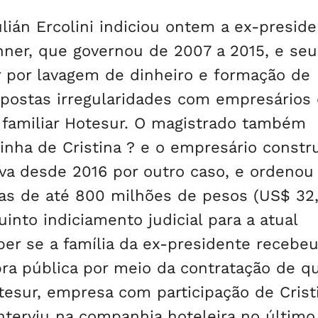
ulián Ercolini indiciou ontem a ex-presid
chner, que governou de 2007 a 2015, e seu
r por lavagem de dinheiro e formação de
postas irregularidades com empresários 
 familiar Hotesur. O magistrado também
nha de Cristina ? e o empresário constr
iva desde 2016 por outro caso, e ordenou
as de até 800 milhões de pesos (US$ 32
into indiciamento judicial para a atual
er se a família da ex-presidente recebe
a pública por meio da contratação de qu
esur, empresa com participação de Crist
 interviu na companhia hoteleira no últim