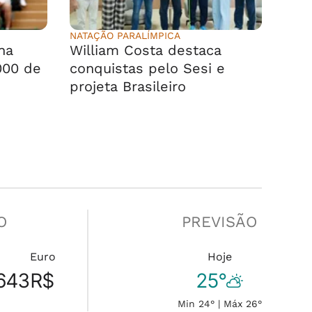
NATAÇÃO PARALÍMPICA
na
William Costa destaca
000 de
conquistas pelo Sesi e
projeta Brasileiro
O
PREVISÃO
Euro
Hoje
643
R$
25°
Min 24° | Máx 26°