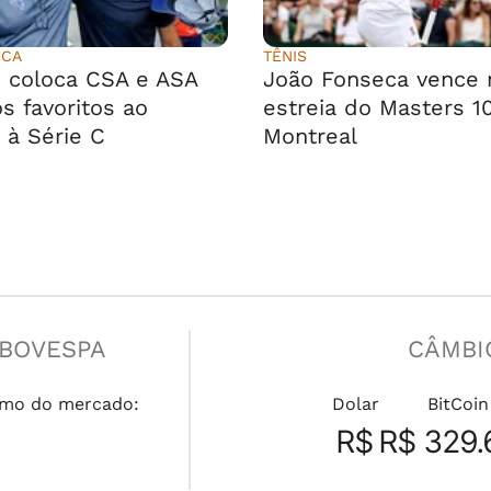
ICA
TÊNIS
 coloca CSA e ASA
João Fonseca vence 
s favoritos ao
estreia do Masters 1
 à Série C
Montreal
IBOVESPA
CÂMBI
mo do mercado:
Dolar
BitCoin
R$
R$ 329.