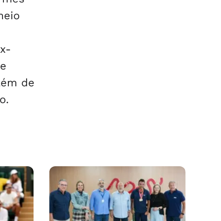
meio
x-
 e
além de
o.