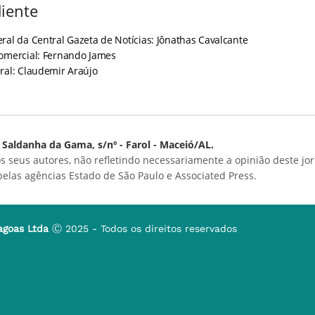
iente
ral da Central Gazeta de Notícias: Jônathas Cavalcante
Comercial: Fernando James
ral: Claudemir Araújo
Saldanha da Gama, s/nº - Farol - Maceió/AL.
s seus autores, não refletindo necessariamente a opinião deste jor
 pelas agências Estado de São Paulo e Associated Press.
agoas Ltda
Ⓒ 2025 - Todos os direitos reservados