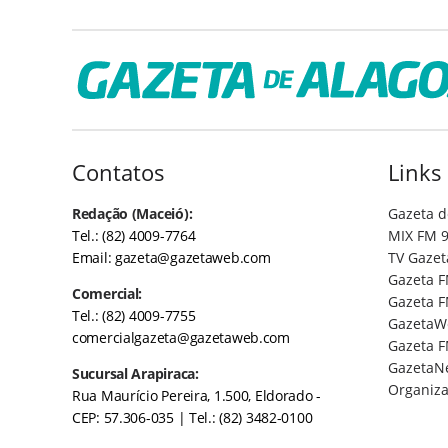
Contatos
Links
Redação (Maceió):
Gazeta d
Tel.: (82) 4009-7764
MIX FM 9
Email:
gazeta@gazetaweb.com
TV Gazet
Gazeta F
Comercial:
Gazeta F
Tel.: (82) 4009-7755
GazetaW
comercialgazeta@gazetaweb.com
Gazeta F
GazetaN
Sucursal Arapiraca:
Organiza
Rua Maurício Pereira, 1.500, Eldorado -
CEP: 57.306-035
| Tel.: (82) 3482-0100