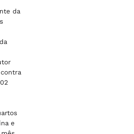
ente da
s
da
utor
 contra
,02
u
artos
ina e
o mês