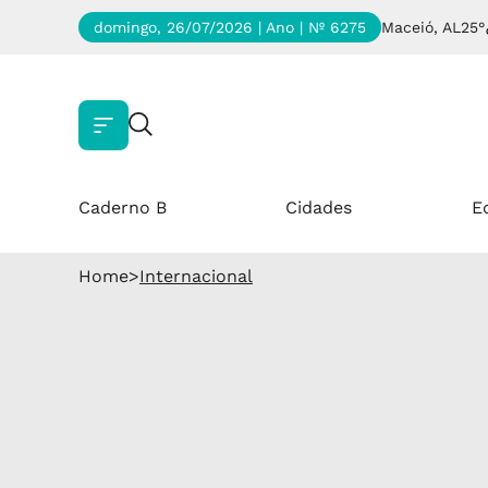
domingo, 26/07/2026 | Ano
| Nº 6275
Maceió, AL
25°
Caderno B
Cidades
E
Home
>
Internacional