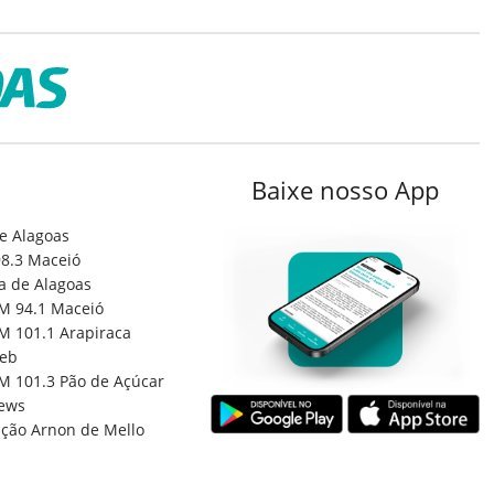
Baixe nosso App
e Alagoas
8.3 Maceió
a de Alagoas
M 94.1 Maceió
M 101.1 Arapiraca
eb
M 101.3 Pão de Açúcar
ews
ção Arnon de Mello