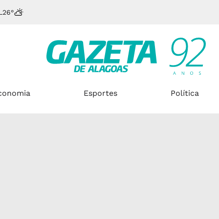
L
26°
conomia
Esportes
Política