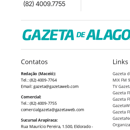
(82) 4009.7755
Contatos
Links
Redação (Maceió):
Gazeta d
Tel.: (82) 4009-7764
MIX FM 9
Email:
gazeta@gazetaweb.com
TV Gazet
Gazeta F
Comercial:
Gazeta F
Tel.: (82) 4009-7755
GazetaW
comercialgazeta@gazetaweb.com
Gazeta F
GazetaN
Sucursal Arapiraca:
Organiza
Rua Maurício Pereira, 1.500, Eldorado -