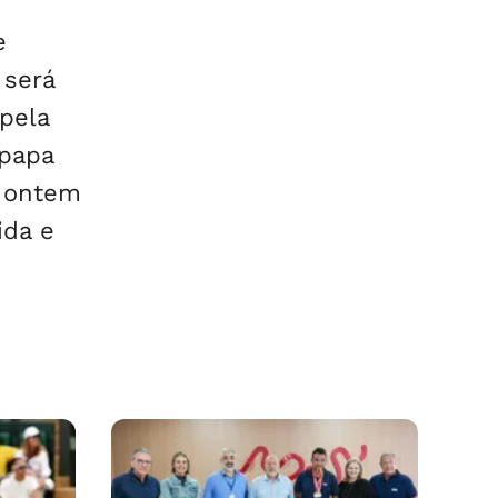
e
 será
apela
 papa
u ontem
ida e