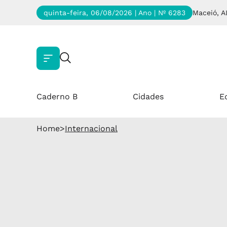
quinta-feira, 06/08/2026 | Ano
| Nº 6283
Maceió, A
Caderno B
Cidades
E
Home
>
Internacional