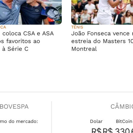
ICA
TÊNIS
 coloca CSA e ASA
João Fonseca vence 
s favoritos ao
estreia do Masters 1
 à Série C
Montreal
IBOVESPA
CÂMBI
mo do mercado:
Dolar
BitCoin
R$
R$ 330.