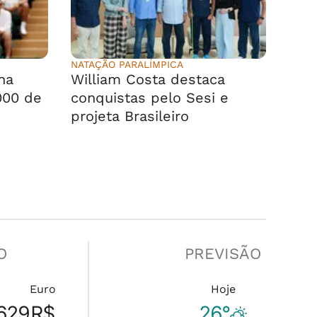
NATAÇÃO PARALÍMPICA
na
William Costa destaca
000 de
conquistas pelo Sesi e
projeta Brasileiro
O
PREVISÃO
Euro
Hoje
629
R$
26°