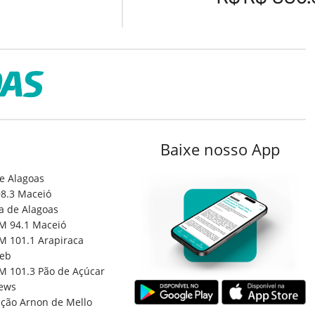
Baixe nosso App
e Alagoas
8.3 Maceió
a de Alagoas
M 94.1 Maceió
M 101.1 Arapiraca
eb
M 101.3 Pão de Açúcar
ews
ção Arnon de Mello