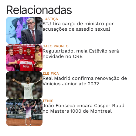
Relacionadas
JUSTIÇA
STJ tira cargo de ministro por
acusações de assédio sexual
GALO PRONTO
Regularizado, meia Estêvão será
novidade no CRB
ELE FICA
Real Madrid confirma renovação de
Vinícius Júnior até 2032
TÊNIS
João Fonseca encara Casper Ruud
no Masters 1000 de Montreal