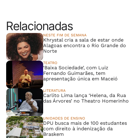
Relacionadas
NESTE FIM DE SEMANA
Khrystal cria a sala de estar onde
Alagoas encontra o Rio Grande do
Norte
TEATRO
‘Baixa Sociedade’, com Luiz
Fernando Guimarães, tem
apresentação única em Maceió
LITERATURA
Carlito Lima lança ‘Helena, da Rua
das Árvores’ no Theatro Homerinho
UNIDADES DE ENSINO
DPU busca mais de 100 estudantes
com direito à indenização da
Braskem