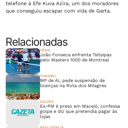
telefone à Efe Kuva Azira, um dos moradores
que conseguiu escapar com vida de Garta.
Relacionadas
TÊNIS
João Fonseca enfrenta Tsitsipas
pelo Masters 1000 de Montreal
TURISMO
MP de AL pede suspensão de
licenças na Rota dos Milagres
GOLPES
Ex-PM é preso em Maceió, confessa
golpe e diz que pretendia pagar às
lojas
NEGLIGÊNCIA