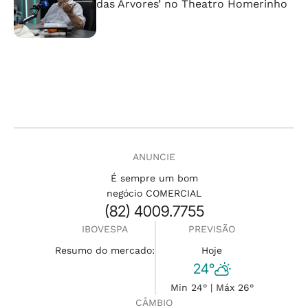
das Árvores’ no Theatro Homerinho
ANUNCIE
É sempre um bom
negócio COMERCIAL
(82) 4009.7755
IBOVESPA
PREVISÃO
Resumo do mercado:
Hoje
24°
Min 24° | Máx 26°
CÂMBIO