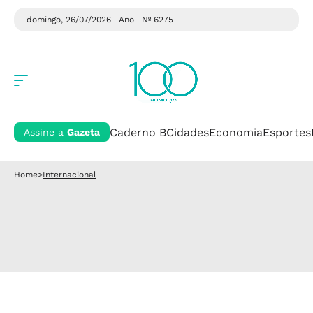
domingo, 26/07/2026 | Ano
| Nº 6275
Caderno B
Cidades
Economia
Esportes
Assine a
Gazeta
Home
>
Internacional
Internacional