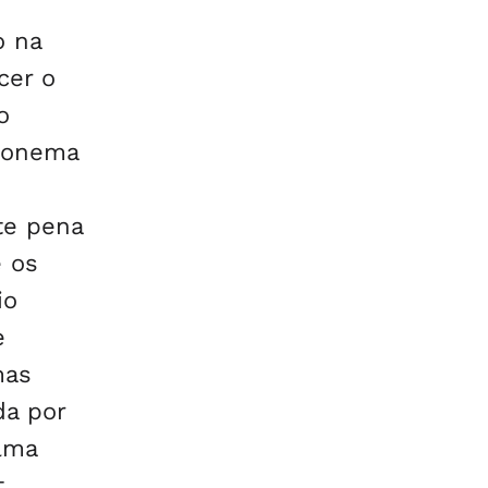
o na
cer o
o
efonema
te pena
e os
io
e
mas
da por
ilma
t