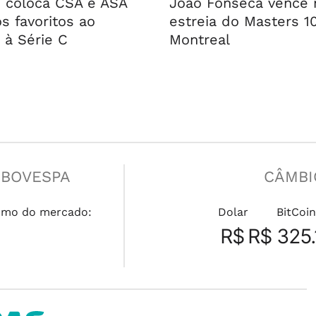
 coloca CSA e ASA
João Fonseca vence 
s favoritos ao
estreia do Masters 1
 à Série C
Montreal
IBOVESPA
CÂMBI
umo do mercado:
Dolar
BitCoin
R$
R$ 325.