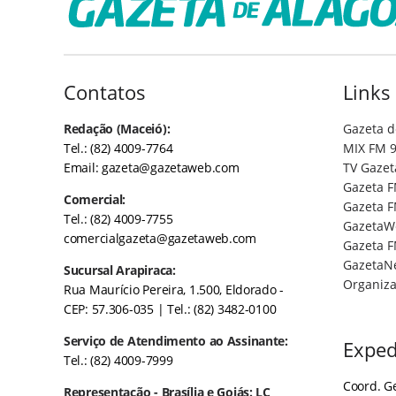
Contatos
Links
Redação (Maceió):
Gazeta d
Tel.: (82) 4009-7764
MIX FM 9
Email:
gazeta@gazetaweb.com
TV Gazet
Gazeta F
Comercial:
Gazeta F
Tel.: (82) 4009-7755
GazetaW
comercialgazeta@gazetaweb.com
Gazeta F
GazetaN
Sucursal Arapiraca:
Organiza
Rua Maurício Pereira, 1.500, Eldorado -
CEP: 57.306-035
| Tel.: (82) 3482-0100
Serviço de Atendimento ao Assinante:
Exped
Tel.: (82) 4009-7999
Coord. Ge
Representação - Brasília e Goiás: LC