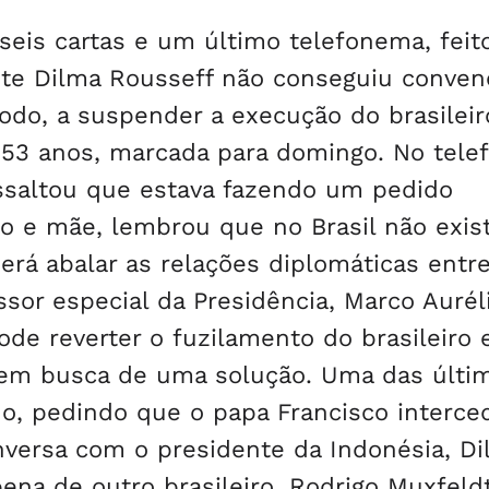
, seis cartas e um último telefonema, feit
nte Dilma Rousseff não conseguiu conven
odo, a suspender a execução do brasileir
 53 anos, marcada para domingo. No tel
essaltou que estava fazendo um pedido
o e mãe, lembrou que no Brasil não exis
erá abalar as relações diplomáticas entr
ssor especial da Presidência, Marco Aurél
de reverter o fuzilamento do brasileiro 
 em busca de uma solução. Uma das últi
no, pedindo que o papa Francisco interce
onversa com o presidente da Indonésia, D
na de outro brasileiro, Rodrigo Muxfeld