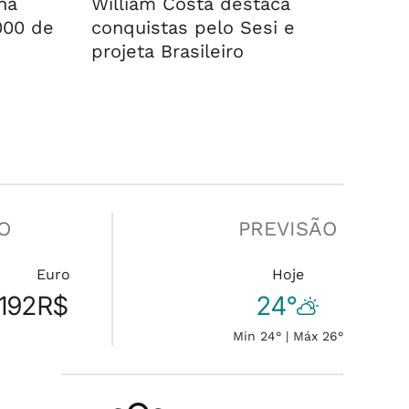
na
William Costa destaca
000 de
conquistas pelo Sesi e
projeta Brasileiro
O
PREVISÃO
Euro
Hoje
192
R$
24°
Min 24° | Máx 26°