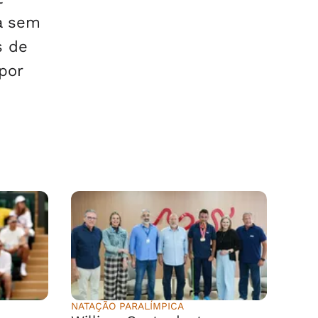
a sem
s de
por
NATAÇÃO PARALÍMPICA