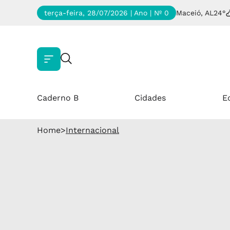
terça-feira, 28/07/2026 | Ano
| Nº 0
Maceió, AL
24°
Caderno B
Cidades
E
Home
>
Internacional